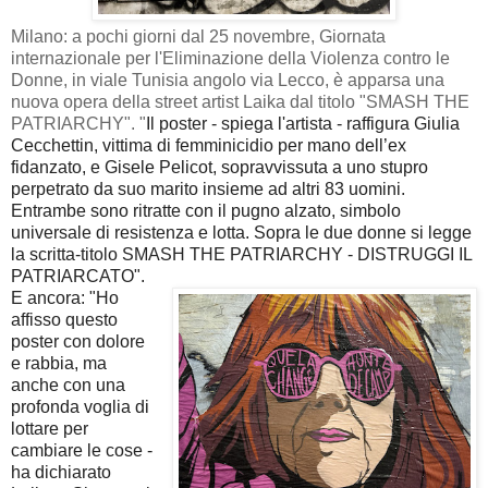
Milano: a pochi giorni dal 25 novembre, Giornata
internazionale per l'Eliminazione della Violenza contro le
Donne, in viale Tunisia angolo via Lecco, è apparsa una
nuova opera della street artist Laika dal titolo "SMASH THE
PATRIARCHY". "
Il poster - spiega l'artista - raffigura Giulia
Cecchettin, vittima di femminicidio per mano dell’ex
fidanzato, e Gisele Pelicot, sopravvissuta a uno stupro
perpetrato da suo marito insieme ad altri 83 uomini.
Entrambe sono ritratte con il pugno alzato, simbolo
universale di resistenza e lotta. Sopra le due donne si legge
la scritta-titolo SMASH THE PATRIARCHY - DISTRUGGI IL
PATRIARCATO".
E ancora: "H
o
affisso questo
poster con dolore
e rabbia, ma
anche con una
profonda voglia di
lottare per
cambiare le cose -
ha dichiarato