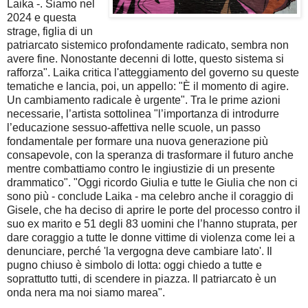
Laika -. Siamo nel
2024 e questa
strage, figlia di un
patriarcato sistemico profondamente radicato, sembra non
avere fine. Nonostante decenni di lotte, questo sistema si
rafforza".
Laika critica l'atteggiamento del governo su queste
tematiche e lancia, poi, un appello: "È il momento di agire.
Un cambiamento radicale è urgente".
Tra le prime azioni
necessarie, l’artista sottolinea "l’importanza di introdurre
l’educazione sessuo-affettiva nelle scuole, un passo
fondamentale per formare una nuova generazione più
consapevole, con la speranza di trasformare il futuro anche
mentre combattiamo contro le ingiustizie di un presente
drammatico". "
Oggi ricordo Giulia e tutte le Giulia che non ci
sono più - conclude Laika - ma celebro anche il coraggio di
Gisele, che ha deciso di aprire le porte del processo contro il
suo ex marito e 51 degli 83 uomini che l’hanno stuprata, per
dare coraggio a tutte le donne vittime di violenza come lei a
denunciare, perché 'la vergogna deve cambiare lato'.
Il
pugno chiuso è simbolo di lotta: oggi chiedo a tutte e
soprattutto tutti, di scendere in piazza. Il patriarcato è un
onda nera ma noi siamo marea".