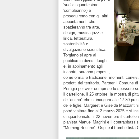
'suo' cinquantesimo
'compleanno') e
proseguiremo con gli altri
appuntamenti che
spazieranno tra arte,
design, musica jazz e
lirica, letteratura,
sostenibilità e
divulgazione scientifica.
Torgiano si apre al
pubblico in diversi luoghi
e, in abbinamento agli
incontri, saranno proposti,
come ormai è tradizione, momenti convivial
prodotti del territorio. Partner il Comune 
Perugia per aver compreso lo spessore soci
il cartellone, il 25 ottobre, la mostra di pi
dell'anima" che si inaugura alle 17.30 pre
delle figlie, Margaret e Giselda Mazzantini
potrà visitare fino al 2 marzo 2025 e si ins
cinquantennale. il 22 novembre il cartello
pianista Manuel Magrini e il contrabbassis
"Morning Routine". Ospite il trombettist