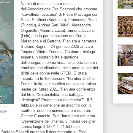
Natale di musica lirica a cura
dell'Associazione Ciro Scarponi che propone
"Cavalleria rusticana" di Pietro Mascagni con
Paola Stafficci (Santuzza), Francesco Panni
(Turiddu), Andrea Sari (Alfio), Alessandra
Ongarello (Mamma Lucia), Simona Cavorsi
(Lola) con la partecipazione dei Cori di
Marsciano e di Bettona. Pianista e narratore
Stefano Ragni. Il 24 gennaio 2025 arriva a
Torgiano Winter Federica Gasbarro, biologa
esperta in sostenibilità e gestione
dell’energia, in prima linea nella lotta contro i
cambiamenti climatici e nella promozione dei
diritti delle donne nelle STEM. E' stata
inserita tra le 100 persone "Number One" di
Forbes Italia, la classifica dei giovani italian
leader del futuro 2021. Tien una conferenza
dal titolo "Sostenibilità: una battaglia
ideologica? Progresso o decrescita?". Il 7
febbraio è in cartellone un incontro con lo
scrittore, docente universitario e curatore
Cesare Cunaccia. Suo l'intervento dal tema
"L’invenzione dell’interno. 5 interior designer
iconici lungo il ‘900". Il 21 febbraio il
ico Stefano Senardi presenta il documentario su Pino