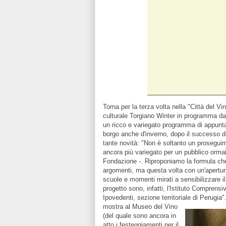
Torna per la terza volta nella "Città del Vi
culturale Torgiano Winter in programma d
un ricco e variegato programma di appunta
borgo anche d'inverno, dopo il successo del
tante novità: "Non è soltanto un prosegu
ancora più variegato per un pubblico ormai 
Fondazione -. Riproponiamo la formula che 
argomenti, ma questa volta con un'apertura
scuole e momenti mirati a sensibilizzare il 
progetto sono, infatti, l'Istituto Comprensi
Ipovedenti, sezione territoriale di Perugia"
mostra al Museo del Vino
(del quale sono ancora in
atto i festeggiamenti per il