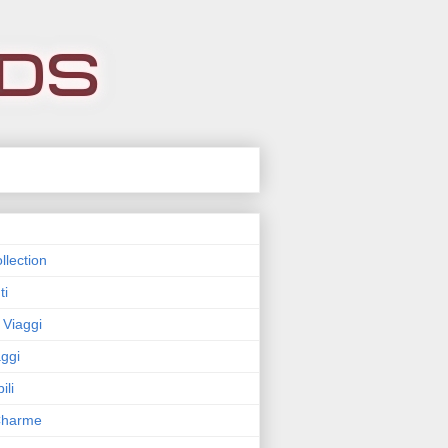
llection
ti
 Viaggi
ggi
ili
 Charme