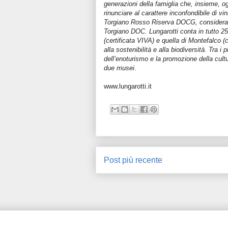
generazioni della famiglia che, insieme, og
rinunciare al carattere inconfondibile di v
Torgiano Rosso Riserva DOCG, considerato t
Torgiano DOC. Lungarotti conta in tutto 250 
(certificata VIVA) e quella di Montefalco (c
alla sostenibilità e alla biodiversità. Tra i
dell’enoturismo e la promozione della cultur
due musei
.
www.lungarotti.it
Post più recente