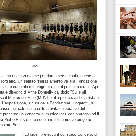
MUVIT
i con aperitivi e cene per dare voce e risalto anche ai
di Torgiano. Un sentito ringraziamento va alla Fondazione
ale e culturale del progetto e per il prezioso aiuto". Apre
ttura e disegno di Anne Donnelly dal titolo "Sulle ali
sso il Museo del Vino (MUVIT) alla presenza dell’artista e
. L'esposizione, a cura della Fondazione Lungarotti, si
erisce nel calendario delle attività celebrative del
ne presenta un concerto di musica jazz con protagonisti il
ta Pietro Paris che presentano il loro nuovo progetto
a Cosimo Boni.
Il 13 dicembre ecco il consueto Concerto di