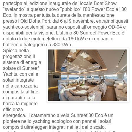
partecipa all'edizione inaugurale del locale Boat Show
"svelando" a questo nuovo "pubblico" l'80 Power Eco e l'80
Eco. In mostra per tutta la durata della manifestazione
presso l'Old Doha Port, dal 6 al 9 novembre, entrambi questi
yacht eco-sostenibili saranno esposti all'ormeggio OD-04 e
disponibili per la visione. L'ultimo 80 Sunreef Power Eco è
dotato di due motori elettrici da 180 kW e di un banco
batterie ultraleggero da 330 kWh.
Spicca nella
progettazione il
sistema di energia
solare di Sunreef
Yachts, con celle
solari integrate
nella carrozzeria
composita al fine
di garantire alla
barca la migliore
efficienza
energetica. Il catamarano a vela Sunreef 80 Eco è un
pioniere nello yachting ecologico con pannelli solari
compositi ultraleggeri integrati nei lati dello scafo,