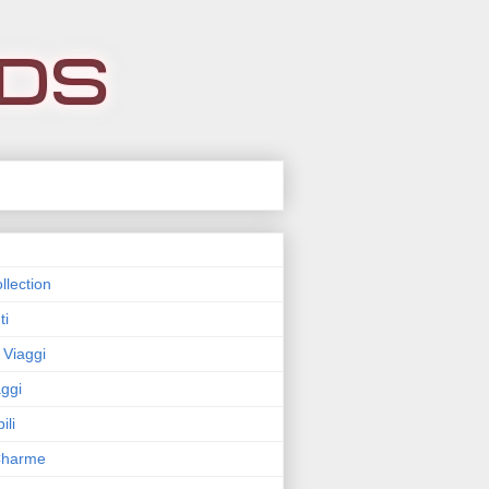
llection
ti
 Viaggi
ggi
ili
 Charme