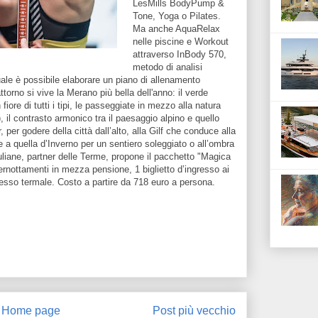
LesMills BodyPump &
Tone, Yoga o Pilates.
Ma anche AquaRelax
nelle piscine e Workout
attraverso InBody 570,
metodo di analisi
uale è possibile elaborare un piano di allenamento
torno si vive la Merano più bella dell'anno: il verde
iore di tutti i tipi, le passeggiate in mezzo alla natura
), il contrasto armonico tra il paesaggio alpino e quello
per godere della città dall’alto, alla Gilf che conduce alla
 a quella d’Inverno per un sentiero soleggiato o all’ombra
 Juliane, partner delle Terme, propone il pacchetto "Magica
ernottamenti in mezza pensione, 1 biglietto d’ingresso ai
resso termale. Costo a partire da 718 euro a persona.
Home page
Post più vecchio