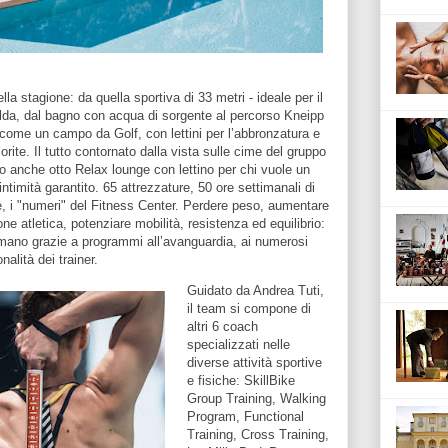
lla stagione: da quella sportiva di 33 metri - ideale per il
lda, dal bagno con acqua di sorgente al percorso Kneipp
o come un campo da Golf, con lettini per l’abbronzatura e
iorite. Il tutto contornato dalla vista sulle cime del gruppo
no anche otto Relax lounge con lettino per chi vuole un
intimità garantito. 65 attrezzature, 50 ore settimanali di
e, i "numeri" del Fitness Center. Perdere peso, aumentare
e atletica, potenziare mobilità, resistenza ed equilibrio:
di mano grazie a programmi all’avanguardia, ai numerosi
nalità dei trainer.
Guidato da Andrea Tuti,
il team si compone di
altri 6 coach
specializzati nelle
diverse attività sportive
e fisiche: SkillBike
Group Training, Walking
Program, Functional
Training, Cross Training,