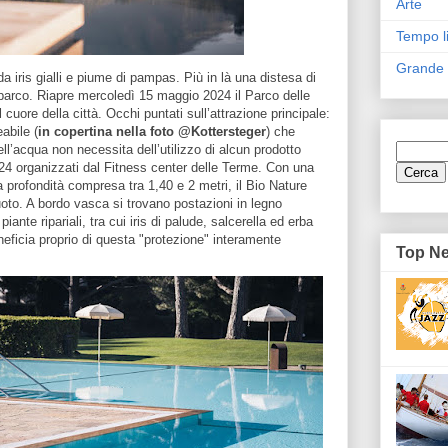
Arte
Tempo l
Grande
a iris gialli e piume di pampas. Più in là una distesa di
 parco. Riapre mercoledì 15 maggio 2024 il Parco delle
cuore della città. Occhi puntati sull’attrazione principale:
abile (
in copertina nella foto @Kottersteger
) che
ell’acqua non necessita dell’utilizzo di alcun prodotto
24 organizzati dal Fitness center delle Terme. Con una
 profondità compresa tra 1,40 e 2 metri, il Bio Nature
uoto. A bordo vasca si trovano postazioni in legno
piante ripariali, tra cui iris di palude, salcerella ed erba
ficia proprio di questa "protezione" interamente
Top N