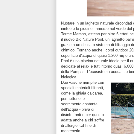
Nuotare in un laghetto naturale circondati d
ninfee e le piscine immerse nel verde del
Terme Merano, esteso per oltre 5 ettari nel 
il nuovo Bio Nature Pool, un laghetto balne
grazie a un delicato sistema di filtraggio d
chimico. Tornano anche i corsi outdoor 20
superficie d'acqua di quasi 1.200 mq e una
Pool è una piscina naturale ideale per il n
dedicate al relax e tutt’intorno quasi 6.000 
della Pampas. L'ecosistema acquatico bene
biologica.
Due vasche riempite con
speciali materiali filtranti,
come la ghiaia calcarea,
permettono lo
scorrimento costante
dell'acqua - priva di
disinfettanti e per questo
adatta anche a chi soffre
di allergie -.al fine di
mantenerla