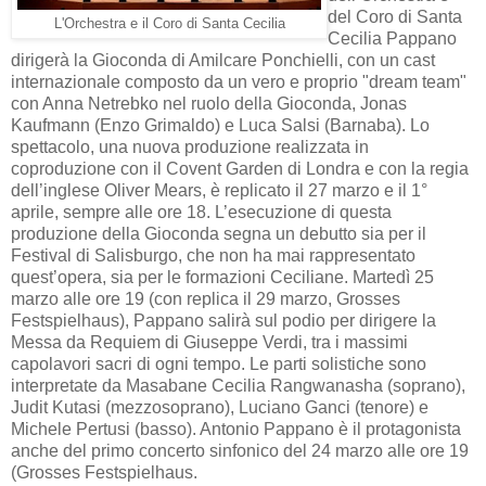
del Coro di Santa
L'Orchestra e il Coro di Santa Cecilia
Cecilia Pappano
dirigerà la Gioconda di Amilcare Ponchielli, con un cast
internazionale composto da un vero e proprio "dream team"
con Anna Netrebko nel ruolo della Gioconda, Jonas
Kaufmann (Enzo Grimaldo) e Luca Salsi (Barnaba). Lo
spettacolo, una nuova produzione realizzata in
coproduzione con il Covent Garden di Londra e con la regia
dell’inglese Oliver Mears, è replicato il 27 marzo e il 1°
aprile, sempre alle ore 18. L’esecuzione di questa
produzione della Gioconda segna un debutto sia per il
Festival di Salisburgo, che non ha mai rappresentato
quest’opera, sia per le formazioni Ceciliane. Martedì 25
marzo alle ore 19 (con replica il 29 marzo, Grosses
Festspielhaus), Pappano salirà sul podio per dirigere la
Messa da Requiem di Giuseppe Verdi, tra i massimi
capolavori sacri di ogni tempo. Le parti solistiche sono
interpretate da Masabane Cecilia Rangwanasha (soprano),
Judit Kutasi (mezzosoprano), Luciano Ganci (tenore) e
Michele Pertusi (basso). Antonio Pappano è il protagonista
anche del primo concerto sinfonico del 24 marzo alle ore 19
(Grosses Festspielhaus.