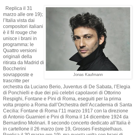
Replica il 31
marzo alle ore 19);
l’Italia vista dai
compositori italiani
è il fil rouge che
unisce i brani in
programma: le
Quattro versioni
originali della
ritirata da Madrid di
Boccherini
sovrapposte e
Jonas Kaufmann
trascritte per
orchestra da Luciano Berio, Juventus di De Sabata, l’Elegia
di Ponchielli e due dei più celebri capolavori di Ottorino
Respighi, Fontane e Pini di Roma, eseguiti per la prima
volta proprio a Roma dall’Orchestra dell’Accademia di Santa
Cecilia: Fontane di Roma l’11 marzo 1917 con la direzione
di Antonio Guarnieri e Pini di Roma il 14 dicembre 1924 da
Bernardino Molinari. Il secondo concerto dedicato all’Italia è
in cartellone il 26 marzo (ore 19, Grosses Festspielhaus.
Replica il 30 marzo ore 19), ma questa volta con brani di