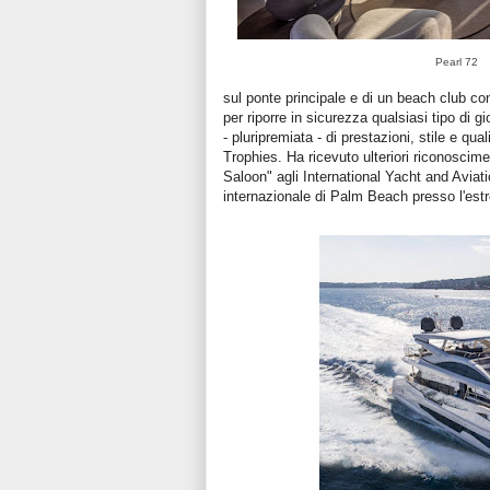
Pearl 72
sul ponte principale e di un beach club con 
per riporre in sicurezza qualsiasi tipo di
- pluripremiata - di prestazioni, stile e qu
Trophies. Ha ricevuto ulteriori riconoscim
Saloon" agli International Yacht and Avia
internazionale di Palm Beach presso l'e
st