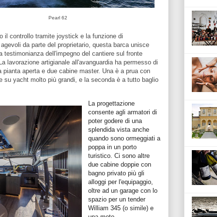
Pearl 62
l controllo tramite joystick e la funzione di
gevoli da parte del proprietario, questa barca unisce
a testimonianza dell'impegno del cantiere sul fronte
La lavorazione artigianale all'avanguardia ha permesso di
 a pianta aperta e due cabine master. Una è a prua con
 su yacht molto più grandi, e la seconda è a tutto baglio
La progettazione
consente agli armatori di
poter godere di una
splendida vista anche
quando sono ormeggiati a
poppa in un porto
turistico. Ci sono altre
due cabine doppie con
bagno privato più gli
alloggi per l'equipaggio,
oltre ad un garage con lo
spazio per un tender
William 345 (o simile) e
una moto