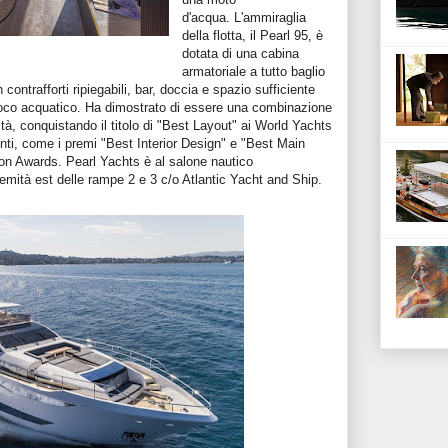
d'acqua.
L'ammiraglia
della flotta, il Pearl 95, è
dotata di una cabina
armatoriale a tutto baglio
contrafforti ripiegabili, bar, doccia e spazio sufficiente
 gioco acquatico. Ha dimostrato di essere una combinazione
alità, conquistando il titolo di "Best Layout" ai World Yachts
enti, come i premi "Best Interior Design" e "Best Main
tion Awards.
Pearl Yachts è al salone nautico
remità est delle rampe 2 e 3 c/o Atlantic Yacht and Ship.