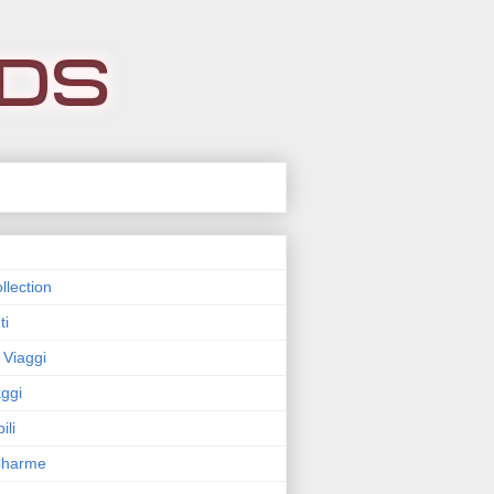
llection
ti
 Viaggi
ggi
ili
 Charme