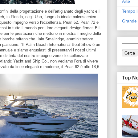
Arte
Tempo l
nfini della progettazione e dell'artigianato degli yacht e il
h, in Florida, negli Usa, funge da ideale palcoscenico -
Grande
questo impegno verso l'eccellenza. Pearl 62, Pearl 72 e
i in tutto il mondo per i loro eleganti design firmati Bill
e per le prestazioni che mettono in mostra il meglio della
e barche britanniche. Iain Smallridge, amministratore
a passione: "Il Palm Beach International Boat Show è un
nnuale e siamo entusiasti di presentarvi i nostri ultimi
e distinta del nostro impegno verso l'eccellenza e
 Atlantic Yacht and Ship Co., non vediamo l’ora di vivere
zzato da linee eleganti e moderne, il Pearl 62 è alto 18,6
Top N