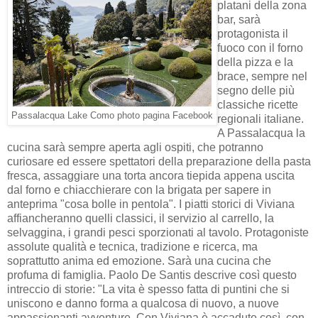
platani della zona
bar, sarà
protagonista il
fuoco con il forno
della pizza e la
brace, sempre nel
segno delle più
classiche ricette
Passalacqua Lake Como photo pagina Facebook
regionali italiane.
A Passalacqua la
cucina sarà sempre aperta agli ospiti, che potranno
curiosare ed essere spettatori della preparazione della pasta
fresca, assaggiare una torta ancora tiepida appena uscita
dal forno e chiacchierare con la brigata per sapere in
anteprima "cosa bolle in pentola". I piatti storici di Viviana
affiancheranno quelli classici, il servizio al carrello, la
selvaggina, i grandi pesci sporzionati al tavolo. Protagoniste
assolute qualità e tecnica, tradizione e ricerca, ma
soprattutto anima ed emozione. Sarà una cucina che
profuma di famiglia. Paolo De Santis descrive così questo
intreccio di storie: "La vita è spesso fatta di puntini che si
uniscono e danno forma a qualcosa di nuovo, a nuove
appassionanti avventure. Con Viviana è accaduto così, con