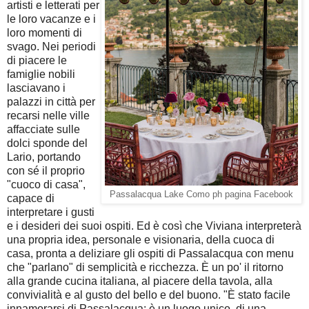
artisti e letterati per
le loro vacanze e i
loro momenti di
svago. Nei periodi
di piacere le
famiglie nobili
lasciavano i
palazzi in città per
recarsi nelle ville
affacciate sulle
dolci sponde del
Lario, portando
con sé il proprio
"cuoco di casa",
Passalacqua Lake Como ph pagina Facebook
capace di
interpretare i gusti
e i desideri dei suoi ospiti. Ed è così che Viviana interpreterà
una propria idea, personale e visionaria, della cuoca di
casa, pronta a deliziare gli ospiti di Passalacqua con menu
che "parlano" di semplicità e ricchezza. È un po' il ritorno
alla grande cucina italiana, al piacere della tavola, alla
convivialità e al gusto del bello e del buono. "
È stato facile
innamorarsi di Passalacqua: è un luogo unico, di una