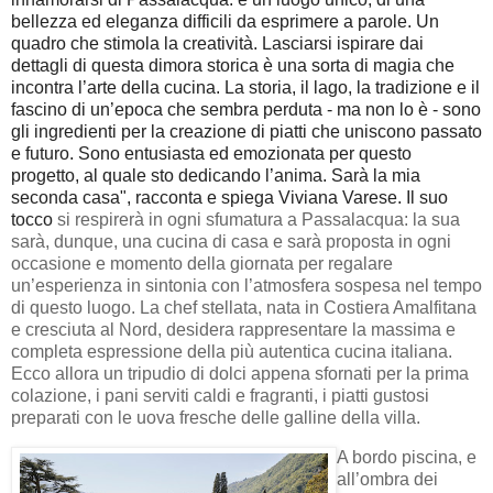
bellezza ed eleganza difficili da esprimere a parole. Un
quadro che stimola la creatività. Lasciarsi ispirare dai
dettagli di questa dimora storica è una sorta di magia che
incontra l’arte della cucina. La storia, il lago, la tradizione e il
fascino di un’epoca che sembra perduta - ma non lo è - sono
gli ingredienti per la creazione di piatti che uniscono passato
e futuro. Sono entusiasta ed emozionata per questo
progetto, al quale sto dedicando l’anima. Sarà la mia
seconda casa", racconta e spiega Viviana Varese. Il suo
tocco
si respirerà in ogni sfumatura a Passalacqua: la sua
sarà, dunque, una cucina di casa e sarà proposta in ogni
occasione e momento della giornata per regalare
un’esperienza in sintonia con l’atmosfera sospesa nel tempo
di questo luogo. La chef stellata, nata in Costiera Amalfitana
e cresciuta al Nord, desidera rappresentare la massima e
completa espressione della più autentica cucina italiana.
Ecco allora un tripudio di dolci appena sfornati per la prima
colazione, i pani serviti caldi e fragranti, i piatti gustosi
preparati con le uova fresche delle galline della villa.
A bordo piscina, e
all’ombra dei