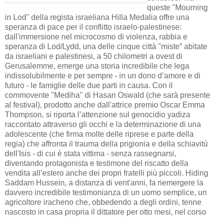
queste "Mourning
in Lod" della regista israeliana Hilla Medalia offre una
speranza di pace per il conflitto israelo-palestinese:
dall'immersione nel microcosmo di violenza, rabbia e
speranza di Lod/Lydd, una delle cinque città "miste” abitate
da israeliani e palestinesi, a 50 chilometri a ovest di
Gerusalemme, emerge una storia incredibile che lega
indissolubilmente e per sempre - in un dono d’amore e di
futuro - le famiglie delle due parti in causa. Con il
commovente "Mediha" di Hasan Oswald (che sarà presente
al festival), prodotto anche dall'attrice premio Oscar Emma
Thompson, si riporta l’attenzione sul genocidio yadiza
raccontato attraverso gli occhi e la determinazione di una
adolescente (che firma molte delle riprese e parte della
regia) che affronta il trauma della prigionia e della schiavitù
dell'Isis - di cui è stata vittima - senza rassegnarsi,
diventando protagonista e testimone del riscatto della
vendita all’estero anche dei propri fratelli più piccoli. Hiding
Saddam Hussein, a distanza di vent'anni, fa riemergere la
davvero incredibile testimonianza di un uomo semplice, un
agricoltore iracheno che, obbedendo a degli ordini, tenne
nascosto in casa propria il dittatore per otto mesi, nel corso