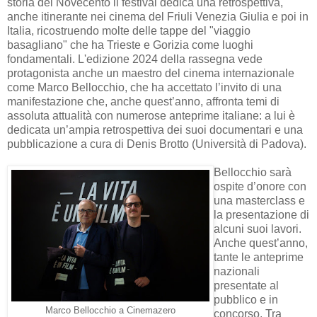
storia del Novecento il festival dedica una retrospettiva,
anche itinerante nei cinema del Friuli Venezia Giulia e poi in
Italia, ricostruendo molte delle tappe del "viaggio
basagliano" che ha Trieste e Gorizia come luoghi
fondamentali. L'edizione 2024 della rassegna vede
protagonista anche un maestro del cinema internazionale
come Marco Bellocchio, che ha accettato l’invito di una
manifestazione che, anche quest’anno, affronta temi di
assoluta attualità con numerose anteprime italiane: a lui è
dedicata un’ampia retrospettiva dei suoi documentari e una
pubblicazione a cura di Denis Brotto (Università di Padova).
Bellocchio sarà
ospite d’onore con
una masterclass e
la presentazione di
alcuni suoi lavori.
Anche quest’anno,
tante le anteprime
nazionali
presentate al
pubblico e in
Marco Bellocchio a Cinemazero
concorso. Tra