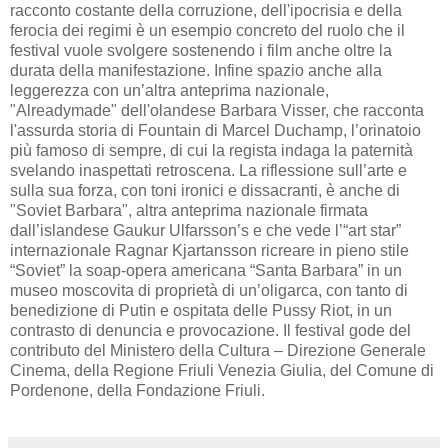
racconto costante della corruzione, dell'ipocrisia e della
ferocia dei regimi è un esempio concreto del ruolo che il
festival vuole svolgere sostenendo i film anche oltre la
durata della manifestazione. Infine spazio anche alla
leggerezza con un’altra anteprima nazionale,
"Alreadymade" dell'olandese Barbara Visser, che racconta
l'assurda storia di Fountain di Marcel Duchamp, l’orinatoio
più famoso di sempre, di cui la regista indaga la paternità
svelando inaspettati retroscena. La riflessione sull’arte e
sulla sua forza, con toni ironici e dissacranti, è anche di
"Soviet Barbara", altra anteprima nazionale firmata
dall’islandese Gaukur Ulfarsson’s e che vede l’“art star”
internazionale Ragnar Kjartansson ricreare in pieno stile
“Soviet” la soap-opera americana “Santa Barbara” in un
museo moscovita di proprietà di un’oligarca, con tanto di
benedizione di Putin e ospitata delle Pussy Riot, in un
contrasto di denuncia e provocazione. Il festival gode del
contributo del Ministero della Cultura – Direzione Generale
Cinema, della Regione Friuli Venezia Giulia, del Comune di
Pordenone, della Fondazione Friuli.