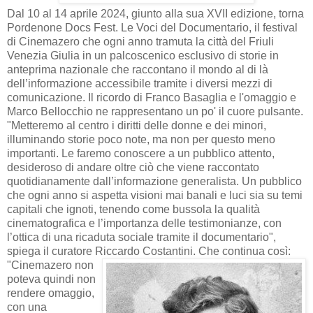
Dal 10 al 14 aprile 2024, giunto alla sua XVII edizione, torna
Pordenone Docs Fest. Le Voci del Documentario, il festival
di Cinemazero che ogni anno tramuta la città del Friuli
Venezia Giulia in un palcoscenico esclusivo di storie in
anteprima nazionale che raccontano il mondo al di là
dell’informazione accessibile tramite i diversi mezzi di
comunicazione. Il ricordo di Franco Basaglia e l'omaggio e
Marco Bellocchio ne rappresentano un po' il cuore pulsante.
"Metteremo al centro i diritti delle donne e dei minori,
illuminando storie poco note, ma non per questo meno
importanti. Le faremo conoscere a un pubblico attento,
desideroso di andare oltre ciò che viene raccontato
quotidianamente dall’informazione generalista. Un pubblico
che ogni anno si aspetta visioni mai banali e luci sia su temi
capitali che ignoti, tenendo come bussola la qualità
cinematografica e l’importanza delle testimonianze, con
l’ottica di una ricaduta sociale tramite il documentario",
spiega il curatore Riccardo Costantini.
Che continua così:
"Cinemazero non
poteva quindi non
rendere omaggio,
con una