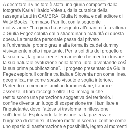
A decretare il vincitore è stata una giuria composta dalla
fotografa Karla Hiraldo Voleau, dalla curatrice della
rassegna Letti in CAMERA, Giulia Ninotta, e dall’editore di
Witty Books, Tommaso Parrillo, con la seguente
motivazione: "La giuria ha assegnato all'unanimità la vittoria
a Giulia Fegez colpita dalla straordinaria maturità di questa
opera. La tematica personale passa dal privato
all’universale, proprio grazie alla forma fisica del dummy
visivamente molto impattante.
Per la solidità del progetto e
la sua resa, la giuria crede fermamente che meriti di trovare
la sua naturale evoluzione nella forma libro, diventando così
la sua prima pubblicazione". Il progetto presentato da Giulia
Fegez espl
ora il confine tra Italia e Slovenia non come linea
geografica, ma come spazio vissuto e soglia interiore.
Partendo da memorie familiari frammentarie, traumi e
assenze, il libro raccoglie oltre 100 immagini che
restituiscono una percezione soggettiva del territorio. Il
confine diventa un luogo di sospensione tra il familiare e
l'inquietante, dove l’attesa si trasforma in riflessione
sull’identità. Esplorando la tensione tra la pazienza e
l’urgenza di definirsi, il lavoro mette in scena il confine come
uno spazio di trasformazione e possibilità, legato ai momenti