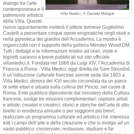
dialogo tra l'arte
contemporanea e il
Villa Medici, © Daniele Molajoli
patrimonio artistico
della Villa. Questo
nuovo appuntamento inviterà il pittore torinese Guglielmo
Castelli a presentare cinque opere enigmatiche negli studi e
nella gipsoteca dei giardini dell'Accademia. La mostra è
organizzata con il supporto della galleria Mendes Wood DM.
Tutti i dettagli e le informazioni relativi ad orari, visite e
biglietti saranno a breve pubblicati sul sito ufficiale
villamedici.it Fondata nel 1666 da Luigi XIV, l’Accademia di
Francia a Roma - Villa Medici, oggi diretta da Sam Stourdzé.
è un’istituzione culturale francese avente sede dal 1803 a
Villa Medici, dimora del XVI secolo circondata da un parco
di sette ettari e situata sulla collina del Pincio, nel cuore di
Roma. Ente pubblico dipendente dal ministero della Cultura
francese, svolge tre missioni complementari: ospitare artisti
e artiste, creatori e creatrici, storici e storiche dell’arte di alto
livello in residenza annuale o per soggiorni più brevi;
realizzare un programma culturale ed artistico che interessa
tutti i campi dell’arte e della creazione e che si rivolge ad un
vasto pubblico; conservare, restaurare, studiare e far