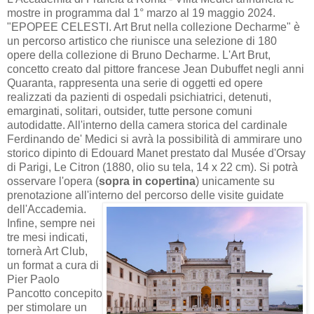
mostre in programma dal 1° marzo al 19 maggio 2024.
"EPOPEE CELESTI. Art Brut nella collezione Decharme" è
un percorso artistico che riunisce una selezione di 180
opere della collezione di Bruno Decharme. L'Art Brut,
concetto creato dal pittore francese Jean Dubuffet negli anni
Quaranta, rappresenta una serie di oggetti ed opere
realizzati da pazienti di ospedali psichiatrici, detenuti,
emarginati, solitari, outsider, tutte persone comuni
autodidatte. All'interno della camera storica del cardinale
Ferdinando de' Medici si avrà la possibilità di ammirare uno
storico dipinto di Edouard Manet prestato dal Musée d'Orsay
di Parigi, Le Citron (1880, olio su tela, 14 x 22 cm). Si potrà
osservare l'opera (
sopra in copertina
) unicamente su
prenotazione all'interno del percorso delle visite guidate
dell'Accademia.
Infine, sempre nei
tre mesi indicati,
tornerà Art Club,
un format a cura di
Pier Paolo
Pancotto concepito
per stimolare un