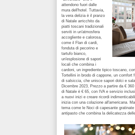
attendono fuori dalle
mura dell'hotel. Tuttavia,
la vera delizia è il pranzo
di Natale arricchito da
piatti toscani tradizionali
serviti in un'atmosfera
accogliente e calorosa,
come il Flan di cardi,
fonduta di pecorino e
tartufo bianco,
un'esplosione di sapori
locali che combina i
cardoni, un ingrediente tipico toscano, con 
Tortellini in brodo di cappone, un comfort 
di salsiccia, che unisce sapori dolci e sala
Dicembre 2023, Prezzo a partire da € 360 
di Natale è € 65, con IVA e servizio inclus
a nuovi inizi e creare ricordi indimenticab
inizia con una colazione all'americana. Ma
tema come le Noci di capesante gratinate 
antipasto che combina la delicatezza dell