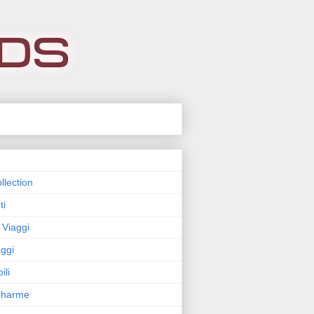
llection
ti
 Viaggi
ggi
ili
 Charme