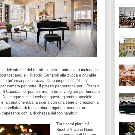
la delicatezza del tartufo bianco. I primi piatti includono
food toscano, e il Risotto Carnaroli alla zucca e crumble
ti in un'unica prelibatezza. Date disponibili: 24 - 27
per camera per notte. Il prezzo per persona per il Pranzo
i. Il Capodanno, poi, è il momento privilegiato per brindare
ili. Nel cinque stelle lucchese questa giornata speciale
 è la cena che ruba la scena con una serie di creazioni a
con vellutata di topinambur e rigatino toscano, un
e capesante con la ricchezza del topinambur.
Tra i primi piatti c'è il
Risotto Vialone Nano
con gamberi di Mazara,