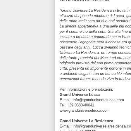
"
Grand Universe La Residenza si trova in via
all’inizio del periodo moderno di Lucca, qua
delle mura realizzata da due noti architet
La dimora apparteneva a una delle più nobi
per il commercio della seta. Già alla fine
iniziato a produrla e esportarla sia in Fra
possedere l’agognata seta lucchese era quas
passare degli anni, Lucca sviluppò tecnic
Universe La Residenza, un tempo conosciu
delle tante proprietà dei Mansi ed era usat
originario previsto dal suo primo proprieta
città, presenta un imponente portone in pi
e ambienti eleganti con un bel cortile inte
generazioni future, tenendo viva la tradiz
Per informazioni e prenotazioni:
Grand Universe Lucca
E-mail: info@granduniverselucca.com
Tel. +39 0583-40041
www.granduniverselucca.com
Grand Universe La Residenza
E-mail: info@granduniverselaresidenza.c