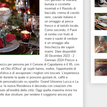
burrata e cicoriette
invernali e il Raviolo di
baccalà, crema di cavolo
nero, caviale italiano è
un omaggio al pesce
fresco e al tartufo locale.
Come secondo, il Pavè
di rombo con frutti di
mare e sauté di verdure
è un omaggio alla
freschezza dei sapori
marini. Date disponibili:
30 Dicembre 2023 - 2
Gennaio 2024 Prezzo a
 prezzo per persona per il Cenone di Capodanno è € 95, con
 Olio d'Oliva" gli ospiti hanno, inoltre, l'opportunità di
 d'oliva e di assaporare i migliori vini toscani. L'esperienza
ti durante la quale si possono gustare tè, caffè e
le personalizzato su spartito. Grand Universe Lucca e La
ca: la nuova Residenza è decorata con creazioni che
buto all’eredità della città. Oggi quella maestria rivive tra
elle due strutture, per rendere il soggiorno ancora più