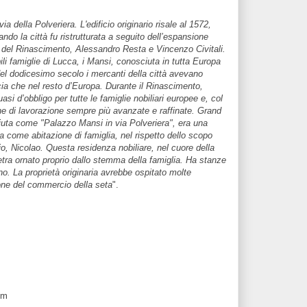
 della Polveriera. L'edificio originario risale al 1572,
ndo la città fu ristrutturata a seguito dell’espansione
ti del Rinascimento, Alessandro Resta e Vincenzo Civitali.
li famiglie di Lucca, i Mansi, conosciuta in tutta Europa
 del dodicesimo secolo i mercanti della città avevano
ncia che nel resto d’Europa. Durante il Rinascimento,
i d’obbligo per tutte le famiglie nobiliari europee e, col
he di lavorazione sempre più avanzate e raffinate. Grand
ta come "Palazzo Mansi in via Polveriera", era una
a come abitazione di famiglia, nel rispetto dello scopo
rio, Nicolao. Questa residenza nobiliare, nel cuore della
etra ornato proprio dallo stemma della famiglia. Ha stanze
rno. La proprietà originaria avrebbe ospitato molte
ione del commercio della seta
".
om