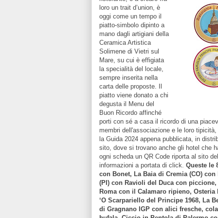
loro un trait d’union, è
oggi come un tempo il
piatto-simbolo dipinto a
mano dagli artigiani della
Ceramica Artistica
Solimene di Vietri sul
Mare, su cui è effigiata
la specialità del locale,
sempre inserita nella
carta delle proposte. Il
piatto viene donato a chi
degusta il Menu del
Buon Ricordo affinché
porti con sé a casa il ricordo di una piac
membri dell'associazione e le loro tipicità
la Guida 2024 appena pubblicata, in distribu
sito, dove si trovano anche gli hotel che 
ogni scheda un QR Code riporta al sito del
informazioni a portata di click.
Queste le 
con Bonet, La Baia di Cremia (CO) con 
(PI) con Ravioli del Duca con piccione,
Roma con il Calamaro ripieno, Osteria 
‘O Scarpariello del Principe 1968, La B
di Gragnano IGP con alici fresche, colat
bufala, Ciccio in Pentola di Palermo c