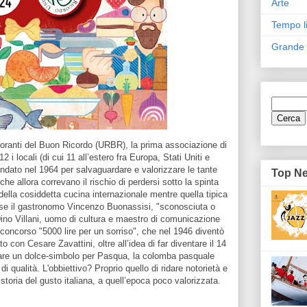
Arte
Tempo l
Grande
toranti del Buon Ricordo (URBR), la prima associazione di
12 i locali (di cui 11 all’estero fra Europa, Stati Uniti e
ndato nel 1964 per salvaguardare e valorizzare le tante
Top N
che allora correvano il rischio di perdersi sotto la spinta
ella cosiddetta cucina internazionale mentre quella tipica
sse il gastronomo Vincenzo Buonassisi, "sconosciuta o
 Dino Villani, uomo di cultura e maestro di comunicazione
el concorso "5000 lire per un sorriso", che nel 1946 diventò
 con Cesare Zavattini, oltre all’idea di far diventare il 14
reare un dolce-simbolo per Pasqua, la colomba pasquale
di qualità. L'obbiettivo? Proprio quello di ridare notorietà e
a storia del gusto italiana, a quell’epoca poco valorizzata.