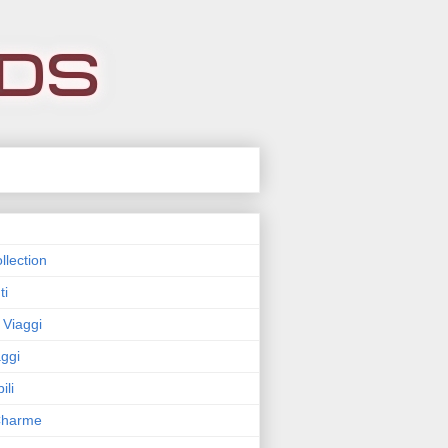
llection
ti
 Viaggi
ggi
ili
 Charme