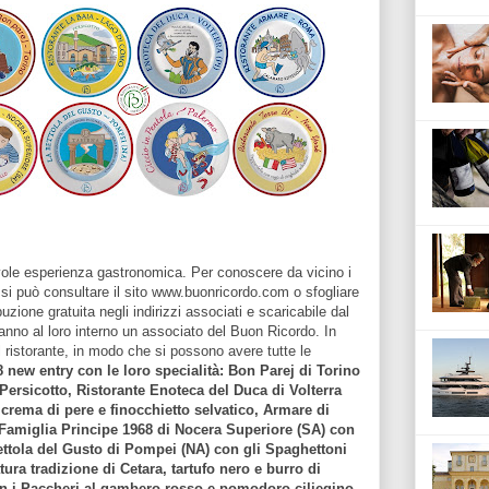
evole esperienza gastronomica. Per conoscere da vicino i
, si può consultare il sito www.buonricordo.com o sfogliare
zione gratuita negli indirizzi associati e scaricabile dal
hanno al loro interno un associato del Buon Ricordo. In
 ristorante, in modo che si possono avere tutte le
8 new entry con le loro specialità: Bon Parej di Torino
Persicotto, Ristorante Enoteca del Duca di Volterra
 crema di pere e finocchietto selvatico, Armare di
Famiglia Principe 1968 di Nocera Superiore (SA) con
ettola del Gusto di Pompei (NA) con gli Spaghettoni
ura tradizione di Cetara, tartufo nero e burro di
on i Paccheri al gambero rosso e pomodoro ciliegino