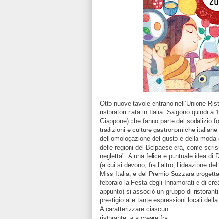
Otto nuove tavole entrano nell’Unione Ris
ristoratori nata in Italia. Salgono quindi a 1
Giappone) che fanno parte del sodalizio fo
tradizioni e culture gastronomiche italiane 
dell’omologazione del gusto e della moda d
delle regioni del Belpaese era, come scri
negletta". A una felice e puntuale idea di
(a cui si devono, fra l’altro, l’ideazione d
Miss Italia, e del Premio Suzzara progettato
febbraio la Festa degli Innamorati e di c
appunto) si associò un gruppo di ristoranti 
prestigio alle tante espressioni locali dell
A caratterizzare ciascun
ristorante, e a creare fra