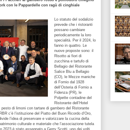
ork con le Pappardelle con ragù di cinghiale
Lo statuto del sodalizio
prevede che i ristoranti
possano cambiare
periodicamente la loro
specialità. Per il 2024, lo
fanno in quattro. Le
nuove proposte sono: il
Risotto ai fiori di
zucchina e tartufo di
Bellagio del Ristorante
Salice Blu a Bellagio
(CO), le Mezze maniche
di Fornio dal 1928
dell’Osteria di Fornio a
Fidenza (PR), le
Polpette contadine del
Ristorante dell’Hotel
 pesto di limoni con tartare di gambero del Ristorante
URBR c’è l’istituzione del Piatto del Buon Ricordo d’Oro,
vide l’idea di preservare e valorizzare la cucina della
 patrimonio culturale e materiale che l’associazione tutela
ro 2023 è stato assegnato a Gerry Scotti, uno dei volti