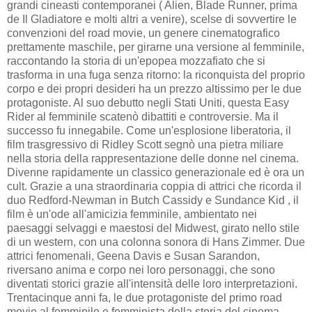
grandi cineasti contemporanei ( Alien, Blade Runner, prima
de Il Gladiatore e molti altri a venire), scelse di sovvertire le
convenzioni del road movie, un genere cinematografico
prettamente maschile, per girarne una versione al femminile,
raccontando la storia di un'epopea mozzafiato che si
trasforma in una fuga senza ritorno: la riconquista del proprio
corpo e dei propri desideri ha un prezzo altissimo per le due
protagoniste. Al suo debutto negli Stati Uniti, questa Easy
Rider al femminile scatenò dibattiti e controversie. Ma il
successo fu innegabile. Come un'esplosione liberatoria, il
film trasgressivo di Ridley Scott segnò una pietra miliare
nella storia della rappresentazione delle donne nel cinema.
Divenne rapidamente un classico generazionale ed è ora un
cult. Grazie a una straordinaria coppia di attrici che ricorda il
duo Redford-Newman in Butch Cassidy e Sundance Kid , il
film è un'ode all'amicizia femminile, ambientato nei
paesaggi selvaggi e maestosi del Midwest, girato nello stile
di un western, con una colonna sonora di Hans Zimmer. Due
attrici fenomenali, Geena Davis e Susan Sarandon,
riversano anima e corpo nei loro personaggi, che sono
diventati storici grazie all'intensità delle loro interpretazioni.
Trentacinque anni fa, le due protagoniste del primo road
movie al femminile e femminista della storia del cinema