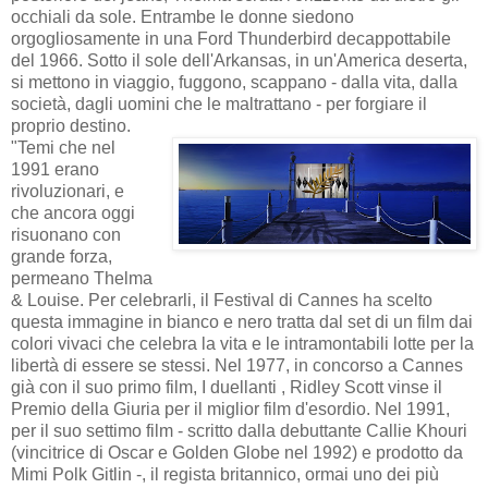
occhiali da sole. Entrambe le donne siedono
orgogliosamente in una Ford Thunderbird decappottabile
del 1966. Sotto il sole dell'Arkansas, in un'America deserta,
si mettono in viaggio, fuggono, scappano - dalla vita, dalla
società, dagli uomini che le maltrattano - per forgiare il
proprio destino.
"Temi che nel
1991 erano
rivoluzionari, e
che ancora oggi
risuonano con
grande forza,
permeano Thelma
& Louise. Per celebrarli, il Festival di Cannes ha scelto
questa immagine in bianco e nero tratta dal set di un film dai
colori vivaci che celebra la vita e le intramontabili lotte per la
libertà di essere se stessi. Nel 1977, in concorso a Cannes
già con il suo primo film, I duellanti , Ridley Scott vinse il
Premio della Giuria per il miglior film d'esordio. Nel 1991,
per il suo settimo film - scritto dalla debuttante Callie Khouri
(vincitrice di Oscar e Golden Globe nel 1992) e prodotto da
Mimi Polk Gitlin -, il regista britannico, ormai uno dei più