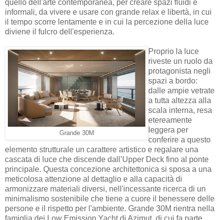
quello dell'arte contemporanea, per creare spazi fluidi e
informali, da vivere e usare con grande relax e libertà, in cui
il tempo scorre lentamente e in cui la percezione della luce
diviene il fulcro dell'esperienza.
Proprio la luce
riveste un ruolo da
protagonista negli
spazi a bordo:
dalle ampie vetrate
a tutta altezza alla
scala interna, resa
etereamente
leggera per
Grande 30M
conferire a questo
elemento strutturale un carattere artistico e regalare una
cascata di luce che discende dall’Upper Deck fino al ponte
principale. Questa concezione architettonica si sposa a una
meticolosa attenzione al dettaglio e alla capacità di
armonizzare materiali diversi, nell'incessante ricerca di un
minimalismo sostenibile che tiene a cuore il benessere delle
persone e il rispetto per l'ambiente. Grande 30M rientra nella
famiglia dei Low Emission Yacht di Azimut, di cui fa parte