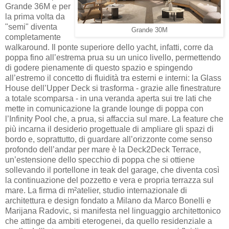
Grande 36M e per
la prima volta da
"semi" diventa
Grande 30M
completamente
walkaround. Il ponte superiore dello yacht, infatti, corre da
poppa fino all’estrema prua su un unico livello, permettendo
di godere pienamente di questo spazio e spingendo
all’estremo il concetto di fluidità tra esterni e interni: la Glass
House dell’Upper Deck si trasforma - grazie alle finestrature
a totale scomparsa - in una veranda aperta sui tre lati che
mette in comunicazione la grande lounge di poppa con
l’Infinity Pool che, a prua, si affaccia sul mare. La feature che
più incarna il desiderio progettuale di ampliare gli spazi di
bordo e, soprattutto, di guardare all’orizzonte come senso
profondo dell’andar per mare è la Deck2Deck Terrace,
un’estensione dello specchio di poppa che si ottiene
sollevando il portellone in teak del garage, che diventa così
la continuazione del pozzetto e vera e propria terrazza sul
mare. La firma di m²atelier, studio internazionale di
architettura e design fondato a Milano da Marco Bonelli e
Marijana Radovic, si manifesta nel linguaggio architettonico
che attinge da ambiti eterogenei, da quello residenziale a