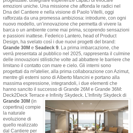
progettuale: disegnare esperienze capaci di evocare
emozioni uniche. Una missione che affonda le radici nel
Dna del Cantiere e nella visione di Paolo Vitelli, oggi
rafforzata da una promessa ambiziosa: introdurre, con ogni
nuovo modello, un’innovazione che permetta di vivere la
barca o un ambiente come mai prima, scoprendo sensazioni
e passioni inattese. Federico Lantero, head of Product
Design, ha svelato così i due nuovi progetti del brand:
Grande 30M
e
Seadeck 9
. La prima imbarcazione, che
verrà presentata al pubblico nel 2025, rappresenta il culmine
delle innovazioni stilistiche volte ad abbattere le barriere che
limitano il contatto con mare e cielo. Gli interni sono
progettati da m²atelier, alla prima collaborazione con Azimut,
mentre gli esterni sono di Alberto Mancini e portano alla
massima espressione, integrandoli, i due elementi che
hanno sancito il successo di Grande 26M e Grande 36M:
Deck2Deck Terrace e Infinity Skydeck.
L’Infinity Skydeck di
Grande 30M
(in
copertina) compie
la naturale
evoluzione di
quello realizzato
dal Cantiere per