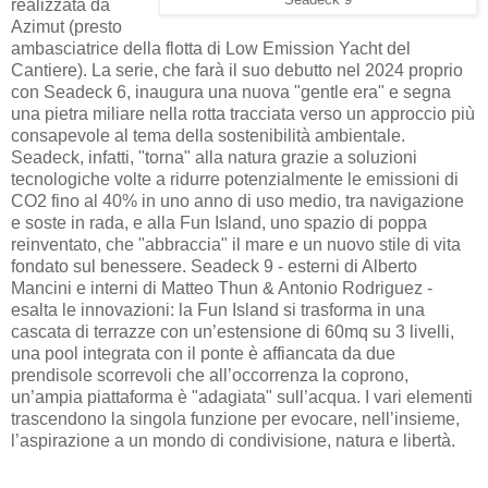
Seadeck 9
realizzata da
Azimut (presto
ambasciatrice della flotta di Low Emission Yacht del
Cantiere). La serie, che farà il suo debutto nel 2024 proprio
con Seadeck 6, inaugura una nuova "gentle era" e segna
una pietra miliare nella rotta tracciata verso un approccio più
consapevole al tema della sostenibilità ambientale.
Seadeck, infatti, "torna" alla natura grazie a soluzioni
tecnologiche volte a ridurre potenzialmente le emissioni di
CO2 fino al 40% in uno anno di uso medio, tra navigazione
e soste in rada, e alla Fun Island, uno spazio di poppa
reinventato, che "abbraccia" il mare e un nuovo stile di vita
fondato sul benessere. Seadeck 9 - esterni di Alberto
Mancini e interni di Matteo Thun & Antonio Rodriguez -
esalta le innovazioni: la Fun Island si trasforma in una
cascata di terrazze con un’estensione di 60mq su 3 livelli,
una pool integrata con il ponte è affiancata da due
prendisole scorrevoli che all’occorrenza la coprono,
un’ampia piattaforma è "adagiata" sull’acqua. I vari elementi
trascendono la singola funzione per evocare, nell’insieme,
l’aspirazione a un mondo di condivisione, natura e libertà.