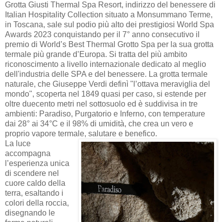
Grotta Giusti Thermal Spa Resort, indirizzo del benessere di
Italian Hospitality Collection situato a Monsummano Terme,
in Toscana, sale sul podio più alto dei prestigiosi World Spa
Awards 2023 conquistando per il 7° anno consecutivo il
premio di World’s Best Thermal Grotto Spa per la sua grotta
termale più grande d’Europa. Si tratta del più ambito
riconoscimento a livello internazionale dedicato al meglio
dell'industria delle SPA e del benessere. La grotta termale
naturale, che Giuseppe Verdi definì "l’ottava meraviglia del
mondo", scoperta nel 1849 quasi per caso, si estende per
oltre duecento metri nel sottosuolo ed è suddivisa in tre
ambienti: Paradiso, Purgatorio e Inferno, con temperature
dai 28° ai 34°C e il 98% di umidità, che crea un vero e
proprio vapore termale, salutare e benefico.
La luce
accompagna
l’esperienza unica
di scendere nel
cuore caldo della
terra, esaltando i
colori della roccia,
disegnando le