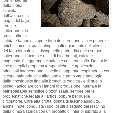
forme naturali
della pietra
scavata
dall’acqua e la
magia del lago
termale
sotterraneo. In
grotta, oltre al
salutare bagno di vapore termale, prendono vita esperienze
uniche come lo spa floating, il galleggiamento nel silenzio
del lago termale, e il diving nelle profondità della sorgente
sotterranea. L’acqua è ricca di bicarbonati, calcio e
magnesio, è leggermente salata e contiene zolfo. Da qui le
sue molteplici proprietà terapeutiche. Le applicazioni
principali intervengono a livello di apparato respiratorio - con
le cure inalatorie, che alleviano e curano varie patologie,
dalla rinosinusite fino alla bronchite cronica - e di quello
osseo - articolare con i fanghi di produzione interna e la
balneoterapia semplice o ozonizzata, sempre per le
problematiche legate all’artrosi oppure per quelle
circolatorie. Oltre alla grotta, dotata di fascino assoluto,
anche l’hotel conquista i suoi ospiti a seguito del restyling
della dimora storica con un progetto di interior ispirato alla