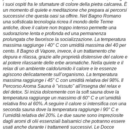
i suoi ospiti fra le sfumature di colore della pietra calcarea. È
un momento di quiete e meditazione che prepara ai percorsi
successivi che questa oasi sa offrire. Nel Bagno Romano
una sofisticata tecnologia ricrea il mondo delle Terme
antiche, dove il calore non troppo intenso permette una
sudorazione lenta e profonda ed una permanenza
prolungata che favorisce la socializzazione. La temperatura
massima raggiunge i 40° C con umidità massima del 40 per
cento. Il Bagno di Vapore, invece, è un trattamento che
depura e rilassa, grazie alle proprietà distensive del calore e
al potere rilassante delle erbe aromatiche. Nella quiete e il
relax di un ambiente caldo/umido il calore e le essenze
agiscono delicatamente sull’organismo. La temperatura
massima raggiunge i 45° C con umidità relativa del 98%.
Il
Percorso Aroma Sauna è "vissuto" all'insegna del relax e
del detox. Si inizia dolcemente con la soft sauna dove la
temperatura raggiunge un massimo di 60° C e un’umidità
relativa fino al 60%. A seguire il calore si intensifica con una
seconda sauna dove la temperatura raggiunge i 90° C e
l’umidità relativa del 20%. Le due saune sono impreziosite
dagli aromi di olii essenziali balsamici che potranno essere
usati anche durante i trattamenti successivi. Le Docce