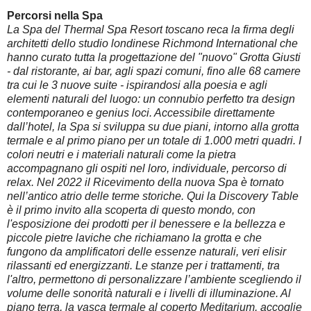
Percorsi nella Spa
La Spa del Thermal Spa Resort
toscano reca la firma degli
architetti dello studio londinese Richmond International che
hanno curato tutta la progettazione del "nuovo" Grotta Giusti
- dal ristorante, ai bar, agli spazi comuni, fino alle 68 camere
tra cui le 3 nuove suite - ispirandosi alla poesia e agli
elementi naturali del luogo: un connubio perfetto tra design
contemporaneo e genius loci. Accessibile direttamente
dall’hotel, la Spa si sviluppa su due piani, intorno alla grotta
termale e al primo piano per un totale di 1.000 metri quadri. I
colori neutri e i materiali naturali come la pietra
accompagnano gli ospiti nel loro, individuale, percorso di
relax. Nel 2022 il Ricevimento della nuova Spa è tornato
nell’antico atrio delle terme storiche. Qui la Discovery Table
è il primo invito alla scoperta di questo mondo, con
l'esposizione dei prodotti per il benessere e la bellezza e
piccole pietre laviche che richiamano la grotta e che
fungono da amplificatori delle essenze naturali, veri elisir
rilassanti ed energizzanti. Le stanze per i trattamenti, tra
l'altro, permettono di personalizzare l’ambiente scegliendo il
volume delle sonorità naturali e i livelli di illuminazione. Al
piano terra, la vasca termale al coperto Meditarium, accoglie