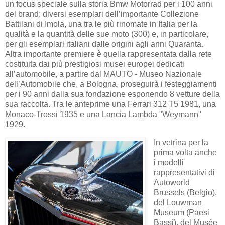
un focus speciale sulla storia Bmw Motorrad per i 100 anni
del brand; diversi esemplari dell’importante Collezione
Battilani di Imola, una tra le più rinomate in Italia per la
qualità e la quantità delle sue moto (300) e, in particolare,
per gli esemplari italiani dalle origini agli anni Quaranta.
Altra importante premiere è quella rappresentata dalla rete
costituita dai più prestigiosi musei europei dedicati
all’automobile, a partire dal MAUTO - Museo Nazionale
dell’Automobile che, a Bologna, proseguirà i festeggiamenti
per i 90 anni dalla sua fondazione esponendo 8 vetture della
sua raccolta. Tra le anteprime una Ferrari 312 T5 1981, una
Monaco-Trossi 1935 e una Lancia Lambda "Weymann"
1929.
In vetrina per la
prima volta anche
i modelli
rappresentativi di
Autoworld
Brussels (Belgio),
del Louwman
Museum (Paesi
Bassi), del Musée