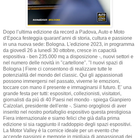
Dopo l’ultima edizione da record a Padova, Auto e Moto
d’Epoca
festeggia quarant’anni di storia, cultura e passione
in una nuova sede: Bologna. L'edizione 2023, in programma
da giovedì 26 a lunedì 30 ottobre, cresce in capacità
espositiva - ben 235.000 mq a disposizione -, nuovi settori e
nel numero delle novità in "cartellone". "I nuovi spazi di
Bologna | Fiere ci consentono di realizzare tutte le
potenzialità del mondo del classic. Qui gli appassionati
possono immergersi nel passato, viverne le emozioni,
toccare con mano il presente e immaginarsi il futuro. E' una
grande festa per tutti: espositori, collezionisti, visitatori,
giornalisti da più di 40 Paesi nel mondo - spiega Gianpiero
Calzolari, presidente dell'ente -. Siamo orgogliosi di aver
inserito nel nostro portafoglio espositivo questa prestigiosa
Fiera internazionale e siamo felici che già dalla prima
edizione si sia raggiunto il raddoppio degli spazi espositivi.
La Motor Valley è la cornice ideale per un evento che
accende passioni e memorie in migliaia di appassionati dei