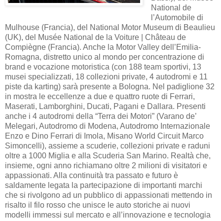
National de
l’Automobile di
Mulhouse (Francia), del National Motor Museum di Beaulieu
(UK), del Musée National de la Voiture | Château de
Compiègne (Francia). Anche la Motor Valley dell’Emilia-
Romagna, distretto unico al mondo per concentrazione di
brand e vocazione motoristica (con 188 team sportivi, 13
musei specializzati, 18 collezioni private, 4 autodromi e 11
piste da karting) sarà presente a Bologna. Nel padiglione 32
in mostra le eccellenze a due e quattro ruote di Ferrari,
Maserati, Lamborghini, Ducati, Pagani e Dallara. Presenti
anche i 4 autodromi della “Terra dei Motori” (Varano de’
Melegari, Autodromo di Modena, Autodromo Internazionale
Enzo e Dino Ferrari di Imola, Misano World Circuit Marco
Simoncelli), assieme a scuderie, collezioni private e raduni
oltre a 1000 Miglia e alla Scuderia San Marino. Realtà che,
insieme, ogni anno richiamano oltre 2 milioni di visitatori e
appassionati. Alla continuità tra passato e futuro è
saldamente legata la partecipazione di importanti marchi
che si rivolgono ad un pubblico di appassionati mettendo in
risalto il filo rosso che unisce le auto storiche ai nuovi
modelli immessi sul mercato e all’innovazione e tecnologia