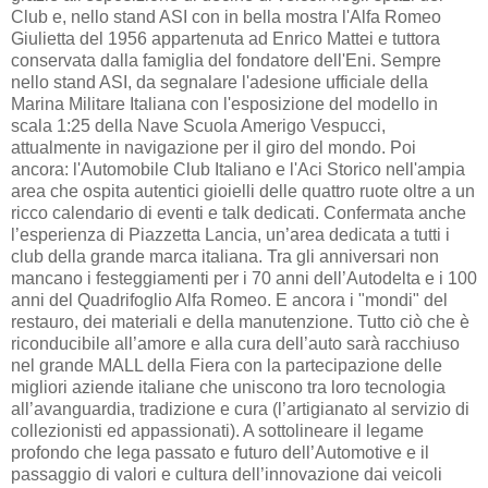
Club e, nello stand ASI con in bella mostra l'Alfa Romeo
Giulietta del 1956 appartenuta ad Enrico Mattei e tuttora
conservata dalla famiglia del fondatore dell'Eni. Sempre
nello stand ASI, da segnalare l'adesione ufficiale della
Marina Militare Italiana con l'esposizione del modello in
scala 1:25 della Nave Scuola Amerigo Vespucci,
attualmente in navigazione per il giro del mondo. Poi
ancora: l'Automobile Club Italiano e l'Aci Storico nell'ampia
area che ospita autentici gioielli delle quattro ruote oltre a un
ricco calendario di eventi e talk dedicati. Confermata anche
l’esperienza di Piazzetta Lancia, un’area dedicata a tutti i
club della grande marca italiana. Tra gli anniversari non
mancano i festeggiamenti per i 70 anni dell’Autodelta e i 100
anni del Quadrifoglio Alfa Romeo. E ancora i "mondi" del
restauro, dei materiali e della manutenzione. Tutto ciò che è
riconducibile all’amore e alla cura dell’auto sarà racchiuso
nel grande MALL della Fiera con la partecipazione delle
migliori aziende italiane che uniscono tra loro tecnologia
all’avanguardia, tradizione e cura (l’artigianato al servizio di
collezionisti ed appassionati). A sottolineare il legame
profondo che lega passato e futuro dell’Automotive e il
passaggio di valori e cultura dell’innovazione dai veicoli