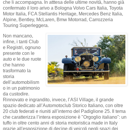
che li accompagna. In atttesa delle ultime novità, hanno già
confermato il loro arivo a Bologna Volvo Cars Italia, Toyota
Motor Italia, FCA Stellantis Heritage, Mercedes Benz Italia,
Alpine, Bentley, McLaren, Bmw Motorrad, Carrozzeria
Touring Superleggera.
Non mancano,
infine, i tanti Club
e Registri, ognuno
presente con le
auto e le due ruote
che hanno
trasformato la
storia
dell’automobilism
o in un patrimonio
da custodire.
Rinnovato e ingrandito, invece, l’ASI Village, il grande
spazio dedicato all’Automotoclub Storico Italiano, con oltre
20 club federati e riuniti all’interno del Padiglione 25. Il tema
che caratterizza l’intera esposizione è "Orgoglio italiano": un
tuffo in oltre cento anni di storia motoristica made in Italy
grazie all'esposizione di decine di veicoli negli spazi dei