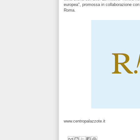
europea", promossa in collaborazione con
Roma.
www.centropalazzote.it