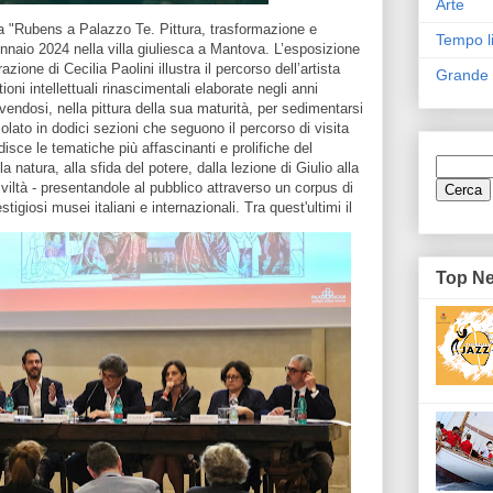
Arte
 "Rubens a Palazzo Te. Pittura, trasformazione e
Tempo l
gennaio 2024 nella villa giuliesca a Mantova. L’esposizione
zione di Cecilia Paolini illustra il percorso dell’artista
Grande
i intellettuali rinascimentali elaborate negli anni
vendosi, nella pittura della sua maturità, per sedimentarsi
icolato in dodici sezioni che seguono il percorso di visita
isce le tematiche più affascinanti e prolifiche del
la natura, alla sfida del potere, dalla lezione di Giulio alla
iviltà - presentandole al pubblico attraverso un corpus di
stigiosi musei italiani e internazionali.
Tra quest'ultimi il
Top N