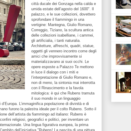
città ducale dei Gonzaga nella calda e
umida estate dell’agosto del 1600". Il
palazzo, e le sue collezioni, dovettero
sprofondare il fiammingo in una
vertigine: Mantegna, Giulio Romano,
Correggio, Tiziano, la scultura antica
delle collezioni isabelliane, i cammei,
gli artificialia, i tanti naturalia.
Architetture, affreschi, quadri, statue,
oggetti gli vennero incontro come degli
amici che improvvisamente si
materializzavano ai suoi occhi. Le
opere esposte a Palazzo Te mettono
in luce il dialogo con i miti e
l’interpretazione di Giulio Romano e,
non di meno, la sintonia mai interrotta
con il Rinascimento e la favola
mitologica: è qui che Rubens tramuta
il suo mondo in un linguaggio
i d’Europa. L’immaginifica popolazione di divinità e di
omano furono la palestra ideale per il colto Rubens. Sotto il
one dell’artista da fiammingo ad italiano: Rubens è
nfini religiosi, geografici e politici, per inventare un
 internazionale. Una lingua figurativa europea, la prima
ll’ambito dell’iniziativa "Rubens! La nascita di una pittura