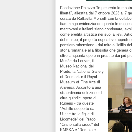
Fondazione Palazzo Te presenta la mostra
libertà", allestita dal 7 ottobre 2023 al 7 
curata da Raffaella Morselli con la collabora
fiammingo evidenziando quanto le suggestion
mantovani e italiani siano continuate, evol
come eredità artistica nei suoi allievi. Art
del museo, il progetto espositivo approfond
pensiero rubensiano - dal mito all’idillio del
storia romana e alla filosofia che genera c
oltre cinquanta opere in prestito dai più pre
Musée du Louvre, il
Museo Nacional del
Prado, la National Gallery
of Denmark e il Royal
Museum of Fine Arts di
Anversa. Accanto a una
straordinaria selezione di
oltre quindici opere di
Rubens - tra queste
"Achille scoperto da
Ulisse tra le figlie di
Licomede" del Prado,
"Cristo sulla croce" del
KMSKA e "Romolo e