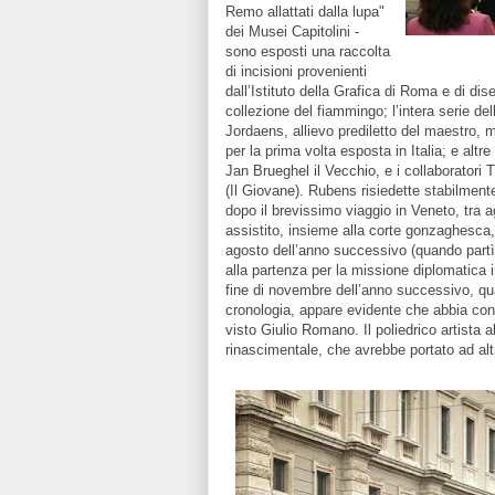
Remo allattati dalla lupa"
dei Musei Capitolini -
sono esposti una raccolta
di incisioni provenienti
dall’Istituto della Grafica di Roma e di d
collezione del fiammingo; l’intera serie de
Jordaens, allievo prediletto del maestro,
per la prima volta esposta in Italia; e altre 
Jan Brueghel il Vecchio, e i collaborator
(Il Giovane). Rubens risiedette stabilmente
dopo il brevissimo viaggio in Veneto, tra 
assistito, insieme alla corte gonzaghesca,
agosto dell’anno successivo (quando partì 
alla partenza per la missione diplomatica i
fine di novembre dell’anno successivo, 
cronologia, appare evidente che abbia con
visto Giulio Romano. Il poliedrico artista al
rinascimentale, che avrebbe portato ad altr