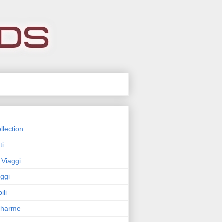
llection
ti
 Viaggi
ggi
ili
 Charme