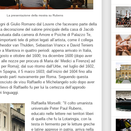
La presentazione della mostra su Rubens
isegni di Giulio Romano dal Louvre che facevano parte della
lla decorazione del salone principale della casa di Jacob
 mutuata dalla camera di Amore e Psiche di Palazzo Te,
importanti tele di pittori legati all’artista, come il collega
i Theodor van Thulden, Sebastian Vrancx e David Teniers
 a Mantova in quattro periodi: appena arrivato in Italia,
agosto e ottobre del 1600; tra dicembre 1600 (dopo aver
 alle nozze per procura di Maria de’ Medici a Firenze) ad
per Roma); dal suo ritorno dall’Urbe, nel luglio del 1602,
n Spagna, il 5 marzo 1603; dall’inizio del 1604 fino alla
quando partì nuovamente per Roma. Seguendo questa
osciuto de visu Raffaello e Michelangelo solo dopo aver
lievo di Raffaello fu per lui la certezza dell’approdo
i linguaggi.
Raffaella Morselli: "Il colto umanista
universale Peter Paul Rubens,
educato nelle lettere nei territori liberi
di quella che fu la Lotaringia, con la
testa in fermento per le letture greche
e latine apprese in patria, arriva nella