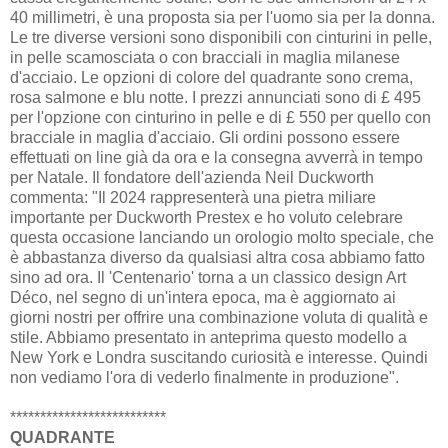
40 millimetri, è una proposta sia per l'uomo sia per la donna.
Le tre diverse versioni sono disponibili con cinturini in pelle,
in pelle scamosciata o con bracciali in maglia milanese
d'acciaio. Le opzioni di colore del quadrante sono crema,
rosa salmone e blu notte. I prezzi annunciati sono di £ 495
per l'opzione con cinturino in pelle e di £ 550 per quello con
bracciale in maglia d'acciaio. Gli ordini possono essere
effettuati on line già da ora e la consegna avverrà in tempo
per Natale. Il fondatore dell'azienda Neil Duckworth
commenta: "Il 2024 rappresenterà una pietra miliare
importante per Duckworth Prestex e ho voluto celebrare
questa occasione lanciando un orologio molto speciale, che
è abbastanza diverso da qualsiasi altra cosa abbiamo fatto
sino ad ora. Il 'Centenario' torna a un classico design Art
Déco, nel segno di un'intera epoca, ma è aggiornato ai
giorni nostri per offrire una combinazione voluta di qualità e
stile. Abbiamo presentato in anteprima questo modello a
New York e Londra suscitando curiosità e interesse. Quindi
non vediamo l'ora di vederlo finalmente in produzione".
**************************
QUADRANTE