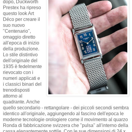
dopo, Duckworth
Prestex ha ripreso
questo look Art
Déco per creare il
suo nuovo
"Centenario",
omaggio diretto
all'epoca di inizio
della produzione.
Lo stile distintivo
dell'originale del
1935 è fedelmente
rievocato con i
numeri applicati e
i classici binari del
trenodisposti
attorno al
quadrante. Anche
quello secondario - rettangolare - dei piccoli secondi sembra
identico all'originale, aggiungendo al fascino dell'epoca le
moderne tecnologie orologiere come il movimento al quarzo
Ronda di fabbricazione svizzera che "pulsa" all'interno della
cassa elegantemente sottile. Con le sue dimensioni di 24 x