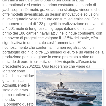
classifica annuale del Global Order Book di Boat
International e si conferma primo costruttore al mondo di
yacht sopra i 24 metri, grazie ad una strategia vincente che
offre modelli diversificati, un design innovativo e soluzioni
all’avanguardia volte a ridurre consumi ed emissioni. Con
un numero record di 128 progetti in realizzazione equivalenti
a 4.601 metri di lunghezza, il gruppo italiano è risultato il
primo dei 186 cantieri navali attivi nei cinque continenti, con
un novero di progetti che valgono il 12,5% del totale, cifra
significativa in un mercato così frammentato. E' il
riconoscimento che conferma i numeri registrati con un
portafoglio ordini di oltre 1,5 miliardi di euro e un valore della
produzione per la stagione in corso proiettato a oltre un
miliardo di euro, in crescita del 20% rispetto all'esercizio
precedente 2020/2021.
Una leadership che viene da
lontano: sono
infatti ben ventidue
gli anni in cui
Azimut|Benetti è
stato dichiarato
primo cantiere al
mondo.
"Dobbiamo questo