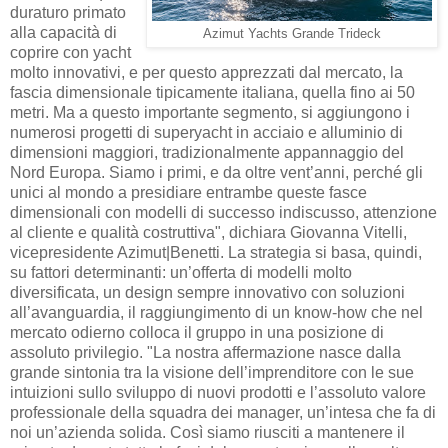
duraturo primato
alla capacità di
Azimut Yachts Grande Trideck
coprire con yacht
molto innovativi, e per questo apprezzati dal mercato, la
fascia dimensionale tipicamente italiana, quella fino ai 50
metri. Ma a questo importante segmento, si aggiungono i
numerosi progetti di superyacht in acciaio e alluminio di
dimensioni maggiori, tradizionalmente appannaggio del
Nord Europa. Siamo i primi, e da oltre vent’anni, perché gli
unici al mondo a presidiare entrambe queste fasce
dimensionali con modelli di successo indiscusso, attenzione
al cliente e qualità costruttiva", dichiara Giovanna Vitelli,
vicepresidente Azimut|Benetti. La strategia si basa, quindi,
su fattori determinanti: un’offerta di modelli molto
diversificata, un design sempre innovativo con soluzioni
all’avanguardia, il raggiungimento di un know-how che nel
mercato odierno colloca il gruppo in una posizione di
assoluto privilegio. "La nostra affermazione nasce dalla
grande sintonia tra la visione dell’imprenditore con le sue
intuizioni sullo sviluppo di nuovi prodotti e l’assoluto valore
professionale della squadra dei manager, un’intesa che fa di
noi un’azienda solida. Così siamo riusciti a mantenere il