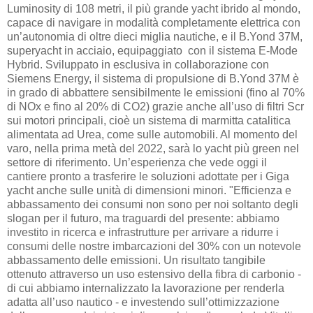
Luminosity di 108 metri, il più grande yacht ibrido al mondo,
capace di navigare in modalità completamente elettrica con
un’autonomia di oltre dieci miglia nautiche, e il B.Yond 37M,
superyacht in acciaio, equipaggiato con il sistema E-Mode
Hybrid. Sviluppato in esclusiva in collaborazione con
Siemens Energy, il sistema di propulsione di B.Yond 37M è
in grado di abbattere sensibilmente le emissioni (fino al 70%
di NOx e fino al 20% di CO2) grazie anche all’uso di filtri Scr
sui motori principali, cioè un sistema di marmitta catalitica
alimentata ad Urea, come sulle automobili. Al momento del
varo, nella prima metà del 2022, sarà lo yacht più green nel
settore di riferimento. Un’esperienza che vede oggi il
cantiere pronto a trasferire le soluzioni adottate per i Giga
yacht anche sulle unità di dimensioni minori. "Efficienza e
abbassamento dei consumi non sono per noi soltanto degli
slogan per il futuro, ma traguardi del presente: abbiamo
investito in ricerca e infrastrutture per arrivare a ridurre i
consumi delle nostre imbarcazioni del 30% con un notevole
abbassamento delle emissioni. Un risultato tangibile
ottenuto attraverso un uso estensivo della fibra di carbonio -
di cui abbiamo internalizzato la lavorazione per renderla
adatta all’uso nautico - e investendo sull’ottimizzazione