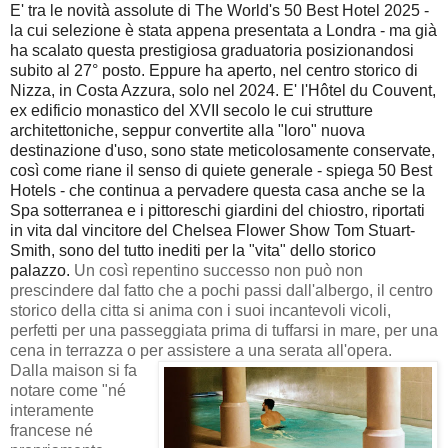
E' tra le novità assolute di The World's 50 Best Hotel 2025 -
la cui selezione è stata appena presentata a Londra - ma già
ha scalato questa prestigiosa graduatoria posizionandosi
subito al 27° posto. Eppure ha aperto, nel centro storico di
Nizza, in Costa Azzura, solo nel 2024. E' l'Hôtel du Couvent,
ex edificio monastico del XVII secolo le cui strutture
architettoniche, seppur convertite alla "loro" nuova
destinazione d'uso, sono state meticolosamente conservate,
così come riane il senso di quiete generale - spiega 50 Best
Hotels - che continua a pervadere questa casa anche se la
Spa sotterranea e i pittoreschi giardini del chiostro, riportati
in vita dal vincitore del Chelsea Flower Show Tom Stuart-
Smith, sono del tutto inediti per la "vita" dello storico
palazzo.
Un così repentino successo non può non
prescindere dal fatto che a pochi passi dall'albergo, il centro
storico della citta si anima con i suoi incantevoli vicoli,
perfetti per una passeggiata prima di tuffarsi in mare, per una
cena in terrazza o per assistere a una serata all'opera.
Dalla maison si fa
notare come "né
interamente
francese né