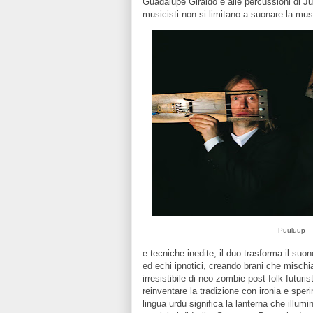
Guadalupe Giraldo e alle percussioni di Ju
musicisti non si limitano a suonare la musi
Puuluup
e tecniche inedite, il duo trasforma il suono
ed echi ipnotici, creando brani che misch
irresistibile di neo zombie post-folk futu
reinventare la tradizione con ironia e spe
lingua urdu significa la lanterna che illum