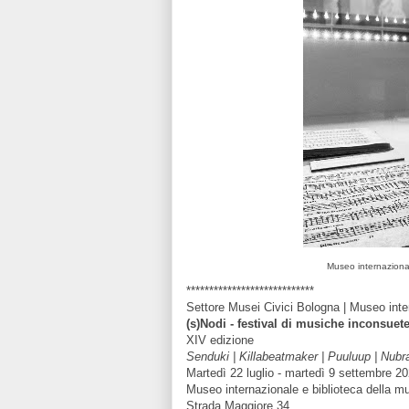
Museo internazional
****************************
Settore Musei Civici Bologna | Museo inte
(s)Nodi - festival di musiche inconsuet
XIV edizione
Senduki | Killabeatmaker | Puuluup | Nubr
Martedì 22 luglio - martedì 9 settembre 20
Museo internazionale e biblioteca della m
Strada Maggiore 34