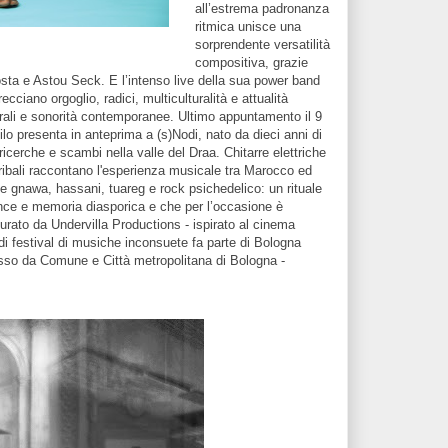
all’estrema padronanza
ritmica unisce una
sorprendente versatilità
compositiva, grazie
Costa e Astou Seck. E l’intenso live della sua power band
ecciano orgoglio, radici, multiculturalità e attualità
trali e sonorità contemporanee. Ultimo appuntamento il 9
o presenta in anteprima a (s)Nodi, nato da dieci anni di
ricerche e scambi nella valle del Draa. Chitarre elettriche
tribali raccontano l'esperienza musicale tra Marocco ed
e gnawa, hassani, tuareg e rock psichedelico: un rituale
nce e memoria diasporica e che per l’occasione è
 curato da Undervilla Productions - ispirato al cinema
i festival di musiche inconsuete fa parte di Bologna
mosso da Comune e Città metropolitana di Bologna -