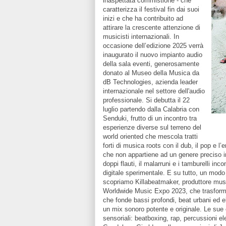
inaspettata commistione - che
caratterizza il festival fin dai suoi
inizi e che ha contribuito ad
attirare la crescente attenzione di
musicisti internazionali. In
occasione dell’edizione 2025 verrà
inaugurato il nuovo impianto audio
della sala eventi, generosamente
donato al Museo della Musica da
dB Technologies, azienda leader
internazionale nel settore dell'audio
professionale. Si debutta il 22
luglio partendo dalla Calabria con
Senduki, frutto di un incontro tra
esperienze diverse sul terreno del
world oriented che mescola tratti
forti di musica roots con il dub, il pop e l
che non appartiene ad un genere preciso in
doppi flauti, il malarruni e i tamburelli in
digitale sperimentale. E su tutto, un modo d
scopriamo Killabeatmaker, produttore mu
Worldwide Music Expo 2023, che trasforma
che fonde bassi profondi, beat urbani ed ele
un mix sonoro potente e originale. Le sue 
sensoriali: beatboxing, rap, percussioni ele