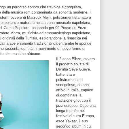
ngo un percorso sonoro che travolge e conquista,
te della musica rom contaminata da sonorità moderne. Il
ystem, ovvero di Marzouk Mejri, polistrumentista nato a
le esperienze maturate nella scena musicale napoletana,
i Canto Popolare, passando per 99 Posse ed Enzo
lvatore Morra, musicista ed etnomusicologo napoletano,
ù originali della Tunisia, esplorandone la rinascita nei
dali arabe e sonorità tradizionali da entrambe le sponde
he racconta identità in movimento e nuove forme di
to alle musiche africane.
Il 2 ecco Elhzo, ovvero
il progetto solista di
Demba Seye Gueye,
batterista e
polistrumentista
senegalese, da anni
attivo in Italia, capace
di combinare la
tradizione griot con il
jazz europeo. Dopo una
lunga tournée nei
festival di tutta Europa,
esce Yakaar, il suo
secondo album in cui