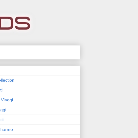
llection
ti
 Viaggi
ggi
ili
 Charme