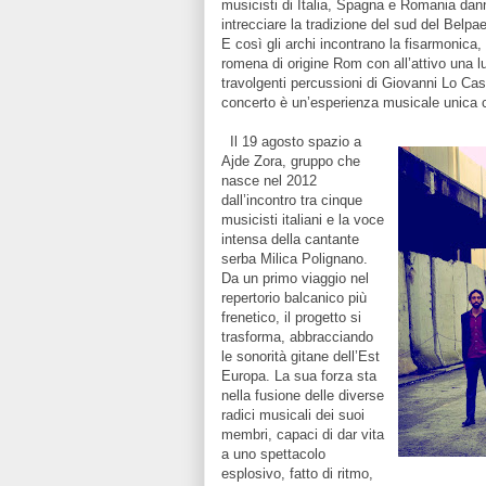
musicisti di Italia, Spagna e Romania dan
intrecciare la tradizione del sud del Belp
E così gli archi incontrano la fisarmonica, 
romena di origine Rom con all’attivo una 
travolgenti percussioni di Giovanni Lo Casc
concerto è un’esperienza musicale unica cap
Il 19 agosto spazio a
Ajde Zora, gruppo che
nasce nel 2012
dall’incontro tra cinque
musicisti italiani e la voce
intensa della cantante
serba Milica Polignano.
Da un primo viaggio nel
repertorio balcanico più
frenetico, il progetto si
trasforma, abbracciando
le sonorità gitane dell’Est
Europa. La sua forza sta
nella fusione delle diverse
radici musicali dei suoi
membri, capaci di dar vita
a uno spettacolo
esplosivo, fatto di ritmo,