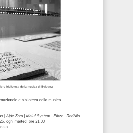
e e biblioteca della musica di Bologna
rnazionale e biblioteca della musica
e
as | Ajde Zora | Maluf System | Elhzo | RedNilo
25, ogni martedì ore 21.00
usica