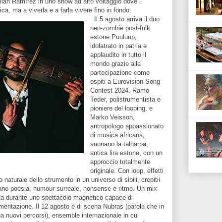
lián Ramírez in uno show ad alto voltaggio dove i
ca, ma a viverla e a farla vivere fino in fondo.
Il 5 agosto arriva il duo
neo-zombie post-folk
estone Puuluup,
idolatrato in patria e
applaudito in tutto il
mondo grazie alla
partecipazione come
ospiti a Eurovision Song
Contest 2024. Ramo
Teder, polistrumentista e
pioniere del looping, e
Marko Veisson,
antropologo appassionato
di musica africana,
suonano la talharpa,
antica lira estone, con un
approccio totalmente
originale. Con loop, effetti
 naturale dello strumento in un universo di sibili, crepitii
iano poesia, humour surreale, nonsense e ritmo. Un mix
rista durante uno spettacolo magnetico capace di
rimentazione. Il 12 agosto è di scena Nubras (parola che in
ina nuovi percorsi), ensemble internazionale in cui