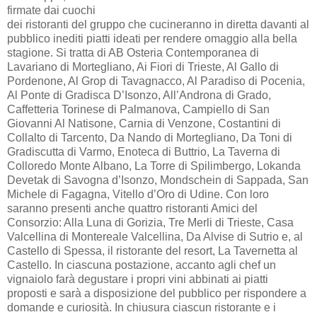
firmate dai cuochi
dei ristoranti del gruppo che cucineranno in diretta davanti al
pubblico inediti piatti ideati per rendere omaggio alla bella
stagione. Si tratta di AB Osteria Contemporanea di
Lavariano di Mortegliano, Ai Fiori di Trieste, Al Gallo di
Pordenone, Al Grop di Tavagnacco, Al Paradiso di Pocenia,
Al Ponte di Gradisca D’Isonzo, All’Androna di Grado,
Caffetteria Torinese di Palmanova, Campiello di San
Giovanni Al Natisone, Carnia di Venzone, Costantini di
Collalto di Tarcento, Da Nando di Mortegliano, Da Toni di
Gradiscutta di Varmo, Enoteca di Buttrio, La Taverna di
Colloredo Monte Albano, La Torre di Spilimbergo, Lokanda
Devetak di Savogna d’Isonzo, Mondschein di Sappada, San
Michele di Fagagna, Vitello d’Oro di Udine. Con loro
saranno presenti anche quattro ristoranti Amici del
Consorzio: Alla Luna di Gorizia, Tre Merli di Trieste, Casa
Valcellina di Montereale Valcellina, Da Alvise di Sutrio e, al
Castello di Spessa, il ristorante del resort, La Tavernetta al
Castello. In ciascuna postazione, accanto agli chef un
vignaiolo farà degustare i propri vini abbinati ai piatti
proposti e sarà a disposizione del pubblico per rispondere a
domande e curiosità. In chiusura ciascun ristorante e i