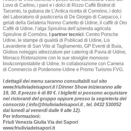
Lovo di Carlino, i pani e i dolci di Rizzo Caffè Bistrot di
Tarcento, la gubana de L’Antica ricetta di Cormòns, i dolci
del Laboratorio di pasticceria di De Giorgio di Carpacco, i
gelati della Gelateria Nonno Carletto di Udine, il caffè di Oro
Caffè di Udine, l’alga Spirulina dell’azienda agricola
Spiruline di Cormòns.
I partner tecnici
: Centro Porsche
Udine, le stampe di qualità di Publicad di Udine, Lis
Lavanderie di San Vito al Tagliamento, GP Eventi di Buia,
Globus noleggio attrezzature per catering di Pavia di Udine,
Monaco Ristorazione con le sue stoviglie monouso
bio&compostabile di Udine. In collaborazione con Camera
di Commercio di Pordenone-Udine e Promo Turismo FVG.
I dettagli dei menu saranno consultabili sul sito
www.friuliviadeisapori.it I Dinner Show inizieranno alle
19, 30. Il prezzo è di 80 €. I biglietti si possono acquistare
nei ristoranti del gruppo oppure presso la segreteria del
consorzio ( info@friuliviadeisapori.it , tel. 0432 530052
dal lunedì al venerdì dalle 9 alle 12).
Per informazioni:
Friuli Venezia Giulia Via dei Sapori
www.friuliviadeisapori.it