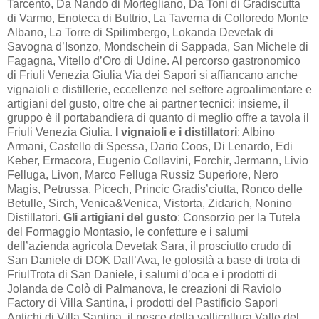
Tarcento, Da Nando di Mortegliano, Da Toni di Gradiscutta
di Varmo, Enoteca di Buttrio, La Taverna di Colloredo Monte
Albano, La Torre di Spilimbergo, Lokanda Devetak di
Savogna d’Isonzo, Mondschein di Sappada, San Michele di
Fagagna, Vitello d’Oro di Udine. Al percorso gastronomico
di Friuli Venezia Giulia Via dei Sapori si affiancano anche
vignaioli e distillerie, eccellenze nel settore agroalimentare e
artigiani del gusto, oltre che ai partner tecnici: insieme, il
gruppo è il portabandiera di quanto di meglio offre a tavola il
Friuli Venezia Giulia.
I vignaioli e i distillatori
: Albino
Armani, Castello di Spessa, Dario Coos, Di Lenardo, Edi
Keber, Ermacora, Eugenio Collavini, Forchir, Jermann, Livio
Felluga, Livon, Marco Felluga Russiz Superiore, Nero
Magis, Petrussa, Picech, Princic Gradis’ciutta, Ronco delle
Betulle, Sirch, Venica&Venica, Vistorta, Zidarich, Nonino
Distillatori.
Gli artigiani del gusto
: Consorzio per la Tutela
del Formaggio Montasio, le confetture e i salumi
dell’azienda agricola Devetak Sara, il prosciutto crudo di
San Daniele di DOK Dall’Ava, le golosità a base di trota di
FriulTrota di San Daniele, i salumi d’oca e i prodotti di
Jolanda de Colò di Palmanova, le creazioni di Raviolo
Factory di Villa Santina, i prodotti del Pastificio Sapori
Antichi di Villa Santina, il pesce della vallicoltura Valle del