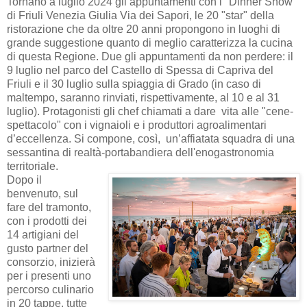
Tornano a luglio 2024 gli appuntamenti con i "Dinner Show"
di Friuli Venezia Giulia Via dei Sapori, le 20 "star" della
ristorazione che da oltre 20 anni propongono in luoghi di
grande suggestione quanto di meglio caratterizza la cucina
di questa Regione. Due gli appuntamenti da non perdere: il
9 luglio nel parco del Castello di Spessa di Capriva del
Friuli e il 30 luglio sulla spiaggia di Grado (in caso di
maltempo, saranno rinviati, rispettivamente, al 10 e al 31
luglio). Protagonisti gli chef chiamati a dare vita alle "cene-
spettacolo" con i vignaioli e i produttori agroalimentari
d’eccellenza. Si compone, così, un’affiatata squadra di una
sessantina di realtà-portabandiera dell'enogastronomia
territoriale.
Dopo il
benvenuto, sul
fare del tramonto,
con i prodotti dei
14 artigiani del
gusto partner del
consorzio, inizierà
per i presenti uno
percorso culinario
in 20 tappe, tutte