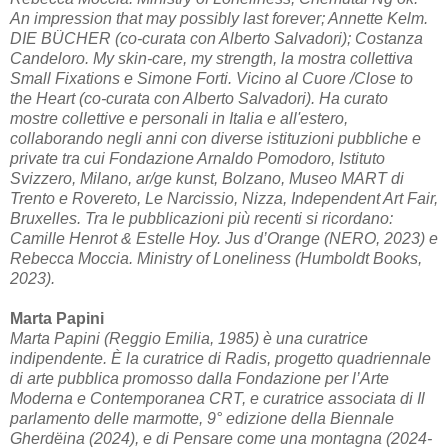
An impression that may possibly last forever; Annette Kelm.
DIE BÜCHER (co-curata con Alberto Salvadori); Costanza
Candeloro. My skin-care, my strength, la mostra collettiva
Small Fixations e Simone Forti. Vicino al Cuore /Close to
the Heart (co-curata con Alberto Salvadori). Ha curato
mostre collettive e personali in Italia e all'estero,
collaborando negli anni con diverse istituzioni pubbliche e
private tra cui Fondazione Arnaldo Pomodoro, Istituto
Svizzero, Milano, ar/ge kunst, Bolzano, Museo MART di
Trento e Rovereto, Le Narcissio, Nizza, Independent Art Fair,
Bruxelles. Tra le pubblicazioni più recenti si ricordano:
Camille Henrot & Estelle Hoy. Jus d’Orange (NERO, 2023) e
Rebecca Moccia. Ministry of Loneliness (Humboldt Books,
2023).
Marta Papini
Marta Papini (Reggio Emilia, 1985) è una curatrice
indipendente. È la curatrice di Radis, progetto quadriennale
di arte pubblica promosso dalla Fondazione per l’Arte
Moderna e Contemporanea CRT, e curatrice associata di Il
parlamento delle marmotte, 9° edizione della Biennale
Gherdëina (2024), e di Pensare come una montagna (2024-