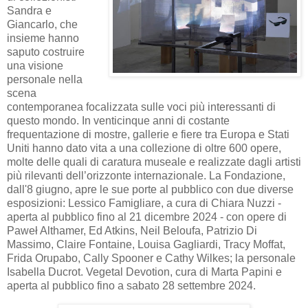
Sandra e
Giancarlo, che
insieme hanno
saputo costruire
una visione
personale nella
scena
contemporanea focalizzata sulle voci più interessanti di
questo mondo. In venticinque anni di costante
frequentazione di mostre, gallerie e fiere tra Europa e Stati
Uniti hanno dato vita a una collezione di oltre 600 opere,
molte delle quali di caratura museale e realizzate dagli artisti
più rilevanti dell’orizzonte internazionale. La Fondazione,
dall'8 giugno, apre le sue porte al pubblico con due diverse
esposizioni: Lessico Famigliare, a cura di Chiara Nuzzi -
aperta al pubblico fino al 21 dicembre 2024 - con opere di
Paweł Althamer, Ed Atkins, Neil Beloufa, Patrizio Di
Massimo, Claire Fontaine, Louisa Gagliardi, Tracy Moffat,
Frida Orupabo, Cally Spooner e Cathy Wilkes; la personale
Isabella Ducrot. Vegetal Devotion, cura di Marta Papini e
aperta al pubblico fino a sabato 28 settembre 2024.