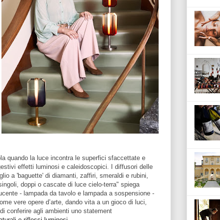
la quando la luce incontra le superfici sfaccettate e
tivi effetti luminosi e caleidoscopici. I diffusori delle
lio a 'baguette' di diamanti, zaffiri, smeraldi e rubini,
ingoli, doppi o cascate di luce cielo-terra" spiega
Lucente - lampada da tavolo e lampada a sospensione -
me vere opere d’arte, dando vita a un gioco di luci,
i di conferire agli ambienti uno statement
turali e riflessi luminosi.