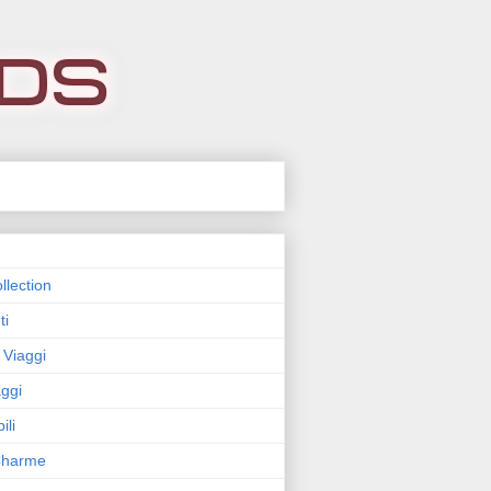
llection
ti
 Viaggi
ggi
ili
 Charme