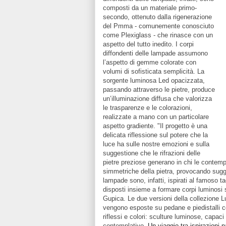
composti da un materiale primo-
secondo, ottenuto dalla rigenerazione
del Pmma - comunemente conosciuto
come Plexiglass - che rinasce con un
aspetto del tutto inedito. I corpi
diffondenti delle lampade assumono
l’aspetto di gemme colorate con
volumi di sofisticata semplicità. La
sorgente luminosa Led opacizzata,
passando attraverso le pietre, produce
un’illuminazione diffusa che valorizza
le trasparenze e le colorazioni,
realizzate a mano con un particolare
aspetto gradiente. "Il progetto è una
delicata riflessione sul potere che la
luce ha sulle nostre emozioni e sulla
suggestione che le rifrazioni delle
pietre preziose generano in chi le contemp
simmetriche della pietra, provocando sugges
lampade sono, infatti, ispirati al famoso tag
disposti insieme a formare corpi luminosi s
Gupica. Le due versioni della collezione 
vengono esposte su pedane e piedistalli co
riflessi e colori: sculture luminose, capac
contemplativo.
Un viaggio tra ispirazioni na