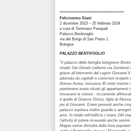
********************************************
Felicissimo Giani
2 dicembre 2023 – 25 febbraio 2024
a cura di Tommaso Pasquali
Palazzo Bentivoglio
via del Borgo di San Pietro 1
Bologna
PALAZZO BENTIVOGLIO
"
Il palazzo della famiglia bolognese Bentiv
strada San Donato (odierna via Zamboni) 
grazie all’intervento del cugino Giovanni I
adornata da capitelli e cornicioni ricoperti 
Domus Aurea, misurava 30 metri mentre i '
pianterreno erano situati gli appartamenti 
trovavano le stanze - riccamente affresca
e quelle di Ginevra Sforza, figlia di Aless
poi di Giovanni. Erano presenti anche cinque
palazzo ospitava inoltre guardie e armigeri
armi. In totale nell’edificio c’erano 244 sta
l’attività di potere ricevendo anche uomini
Magna venne distrutta dalla furia popolare 
ostili ai Bentivoglio, tra cui i Marescotti