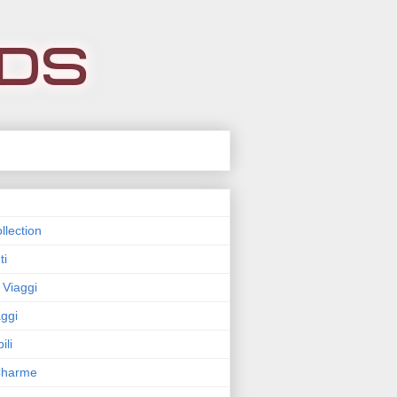
llection
ti
 Viaggi
ggi
ili
 Charme