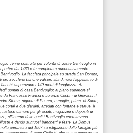
oglio venne costruito per volontà di Sante Bentivoglio in
a partire dal 1460 e fu completato successivamente
I Bentivoglio. La facciata principale su strada San Donato,
di oro zecchino tali che valsero alla dimora l’appellativo di
fianchi' superavano i 140 metri di lunghezza. Al
degli uomini di casa Bentivoglio; al piano superiore si
te da Francesco Francia e Lorenzo Costa - di Giovanni II
andro Sforza, signore di Pesaro, e moglie, prima, di Sante,
 cortili e due giardini, arredati con fontane e statue. Il
, fastose camere per gli ospiti, magazzini e depositi di
nze, all’interno delle quali i Bentivoglio esercitavano
 illustri e dando suntuosi banchetti e feste. La Domus
nella primavera del 1507 su istigazione delle famiglie più
, e su approvazione di papa Giulio II, che aveva conquistato