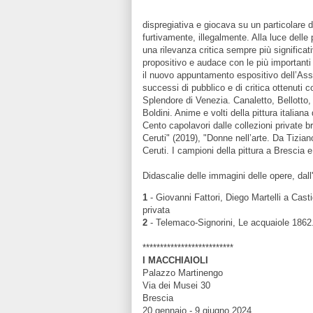
dispregiativa e giocava su un particolare d
furtivamente, illegalmente. Alla luce delle
una rilevanza critica sempre più significat
propositivo e audace con le più importanti
il nuovo appuntamento espositivo dell’Ass
successi di pubblico e di critica ottenuti c
Splendore di Venezia. Canaletto, Bellotto,
Boldini. Anime e volti della pittura italian
Cento capolavori dalle collezioni private b
Ceruti" (2019), "Donne nell’arte. Da Tizia
Ceruti. I campioni della pittura a Brescia
Didascalie delle immagini delle opere, dall
1
- Giovanni Fattori, Diego Martelli a Cast
privata
2
- Telemaco-Signorini, Le acquaiole 1862.
**************************
I MACCHIAIOLI
Palazzo Martinengo
Via dei Musei 30
Brescia
20 gennaio - 9 giugno 2024