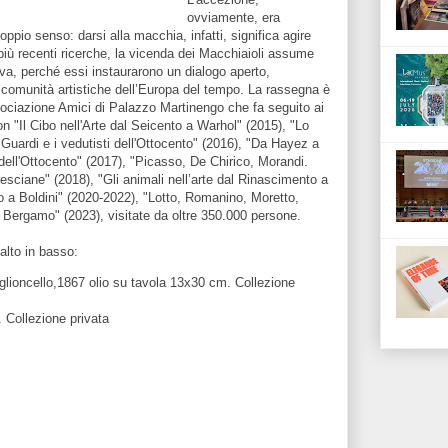
ovviamente, era
oppio senso: darsi alla macchia, infatti, significa agire
 più recenti ricerche, la vicenda dei Macchiaioli assume
iva, perché essi instaurarono un dialogo aperto,
 comunità artistiche dell’Europa del tempo. La rassegna è
ociazione Amici di Palazzo Martinengo che fa seguito ai
on "Il Cibo nell'Arte dal Seicento a Warhol" (2015), "Lo
 Guardi e i vedutisti dell'Ottocento" (2016), "Da Hayez a
a dell'Ottocento" (2017), "Picasso, De Chirico, Morandi.
resciane" (2018), "Gli animali nell’arte dal Rinascimento a
no a Boldini" (2020-2022), "Lotto, Romanino, Moretto,
 e Bergamo" (2023), visitate da oltre 350.000 persone.
'alto in basso:
iglioncello,1867 olio su tavola 13x30 cm. Collezione
 Collezione privata