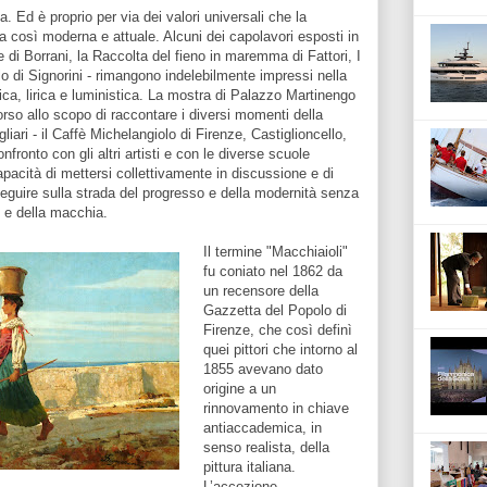
a. Ed è proprio per via dei valori universali che la
ta così moderna e attuale. Alcuni dei capolavori esposti in
 di Borrani, la Raccolta del fieno in maremma di Fattori, I
lo di Signorini - rimangono indelebilmente impressi nella
ica, lirica e luministica. La mostra di Palazzo Martinengo
orso allo scopo di raccontare i diversi momenti della
gliari - il Caffè Michelangiolo di Firenze, Castiglioncello,
nfronto con gli altri artisti e con le diverse scuole
capacità di mettersi collettivamente in discussione e di
seguire sulla strada del progresso e della modernità senza
 e della macchia.
Il termine "Macchiaioli"
fu coniato nel 1862 da
un recensore della
Gazzetta del Popolo di
Firenze, che così definì
quei pittori che intorno al
1855 avevano dato
origine a un
rinnovamento in chiave
antiaccademica, in
senso realista, della
pittura italiana.
L’accezione,