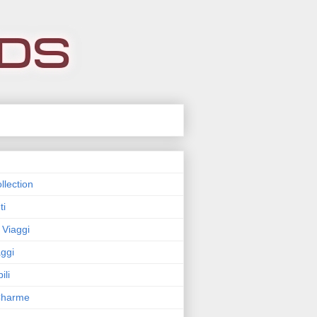
llection
ti
 Viaggi
ggi
ili
 Charme