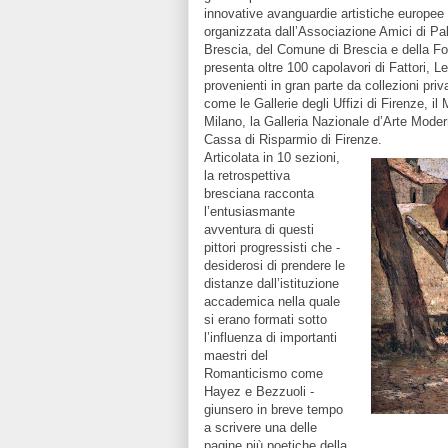
innovative avanguardie artistiche europee
organizzata dall’Associazione Amici di Pal
Brescia, del Comune di Brescia e della Fo
presenta oltre 100 capolavori di Fattori, Le
provenienti in gran parte da collezioni priv
come le Gallerie degli Uffizi di Firenze, 
Milano, la Galleria Nazionale d’Arte Modern
Cassa di Risparmio di Firenze.
Articolata in 10 sezioni,
la retrospettiva
bresciana racconta
l’entusiasmante
avventura di questi
pittori progressisti che -
desiderosi di prendere le
distanze dall’istituzione
accademica nella quale
si erano formati sotto
l’influenza di importanti
maestri del
Romanticismo come
Hayez e Bezzuoli -
giunsero in breve tempo
a scrivere una delle
pagine più poetiche della