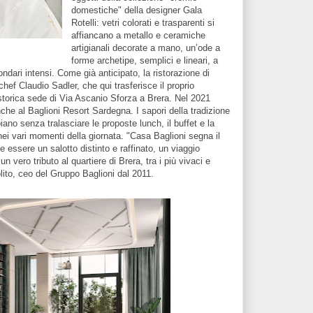
domestiche" della designer Gala
Rotelli: vetri colorati e trasparenti si
affiancano a metallo e ceramiche
artigianali decorate a mano, un’ode a
forme archetipe, semplici e lineari, a
ndari intensi. Come già anticipato, la ristorazione di
hef Claudio Sadler, che qui trasferisce il proprio
 storica sede di Via Ascanio Sforza a Brera. Nel 2021
che al Baglioni Resort Sardegna. I sapori della tradizione
ano senza tralasciare le proposte lunch, il buffet e la
ei vari momenti della giornata. "Casa Baglioni segna il
e essere un salotto distinto e raffinato, un viaggio
n vero tributo al quartiere di Brera, tra i più vivaci e
ito, ceo del Gruppo Baglioni dal 2011.