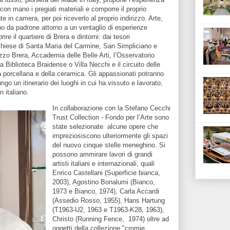
con mano i pregiati materiali e comporre il proprio
in camera, per poi riceverlo al proprio indirizzo. Arte,
nno da padrone attorno a un ventaglio di esperienze
ire il quartiere di Brera e dintorni: dai tesori
 chiese di Santa Maria del Carmine, San Simpliciano e
azzo Brera, Accademia delle Belle Arti, l’Osservatorio
a Biblioteca Braidense o Villa Necchi e il circuito delle
a porcellana e della ceramica. Gli appassionati potranno
ungo un itinerario dei luoghi in cui ha vissuto e lavorato,
n italiano.
In collaborazione con la Stefano Cecchi
Trust Collection - Fondo per l’Arte sono
state selezionate alcune opere che
impreziosiscono ulteriormente gli spazi
del nuovo cinque stelle meneghino. Si
possono ammirare lavori di grandi
artisti italiani e internazionali, quali
Enrico Castellani (Superficie bianca,
2003), Agostino Bonalumi (Bianco,
1973 e Bianco, 1974), Carla Accardi
(Assedio Rosso, 1955), Hans Hartung
(T1963-U2, 1963 e T1963-K28, 1963),
Christo (Running Fence, 1974) oltre ad
oggetti della collezione "cromie