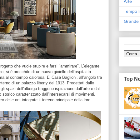
Arte
Tempo l
Grande
progetto che vuole stupire e farsi "ammirare". L’elegante
no, si è arricchito di un nuovo gioiello dell’ospitalità
ma al contempo calorosa. E' Casa Baglioni, all’angolo tra
Top N
interno di un palazzo liberty del 1913. Progettati dallo
li spazi dell'albergo traggono ispirazione dall’arte e dal
storico caratterizzato dall'intersecarsi di movimenti,
 delle arti integrate il terreno principale della loro