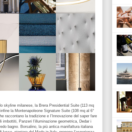
lo skyline milanese, la Brera Presidential Suite (113 mq
d infine la Montenapoleone Signature Suite (108 mq al 6°
che raccontano la tradizione e l’Innovazione del saper fare
gli imbottiti, Panzeri l’illuminazione geometrica, Dedar i
rredo bagno. Borsalino, la più antica manifattura italiana
di lusso, pioniera del Made in Italy, propone l’esperienza