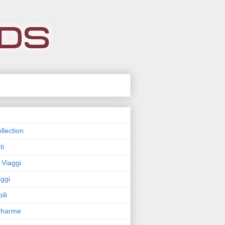
llection
ti
 Viaggi
ggi
ili
 Charme