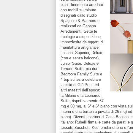
piani, finemente arredate
con mobili su misura
disegnati dallo studio
Spagnulo & Partners e
realizzati da Gabana
Arredamenti. Sette le
tipologie a disposizione,
impreziosite da oggetti di
manifattura artigianale
italiana: Superior, Deluxe
(con e senza balcone),
Junior Suite, Deluxe e
Terrace Suite, più due
Bedroom Family Suite e
4 top suites a celebrare
la città di Giò Ponti ed
altri maestri dell’epoca:
la Milano e la Leonardo
Suite, rispettivamente 67
mq e 60 mq, al 5° e 6° piano con vista sul
interni e una terrazza privata di 26 mq) e
piano). Diversi i partner di Casa Baglioni 
italiano: Rubelli firma le carte da parati e 
tessuti, Zucchetti Kos le rubinetterie e l'a
specializzata nella produzione di cappelli 