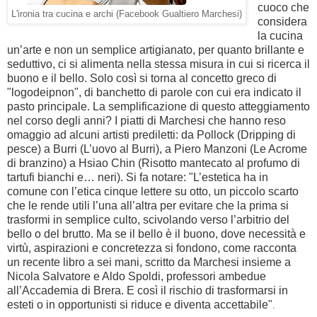
cuoco che
L'ironia tra cucina e archi (Facebook Gualtiero Marchesi)
considera
la cucina
un’arte
e non un semplice artigianato, per quanto brillante e
seduttivo, ci si alimenta nella stessa misura in cui si ricerca il
buono e il bello. Solo così si torna al concetto greco di
"
logodeipnon"
, di
banchetto di parole
con cui era indicato il
pasto principale.
La semplificazione di questo atteggiamento
nel corso degli anni? I piatti di Marchesi che hanno reso
omaggio ad alcuni artisti prediletti: da Pollock (D
ripping di
pesce
) a Burri (L
’uovo al Burri
), a Piero Manzoni (L
e Acrome
di branzino
) a Hsiao Chin (R
isotto mantecato al profumo di
tartufi bianchi e… neri
). Si fa notare: "
L’estetica ha in
comune con l’etica cinque lettere su otto
, un piccolo scarto
che le rende utili l’una all’altra per evitare che la prima si
trasformi in semplice culto, scivolando verso l’arbitrio del
bello o del brutto.
Ma se i
l bello è il buono
, dove necessità e
virtù, aspirazioni e concretezza si fondono, come racconta
un recente libro a sei mani, scritto da Marchesi insieme a
Nicola Salvatore e Aldo Spoldi, professori ambedue
all’Accademia di Brera. E così il rischio di trasformarsi in
esteti o in opportunisti si riduce e diventa accettabile"
.