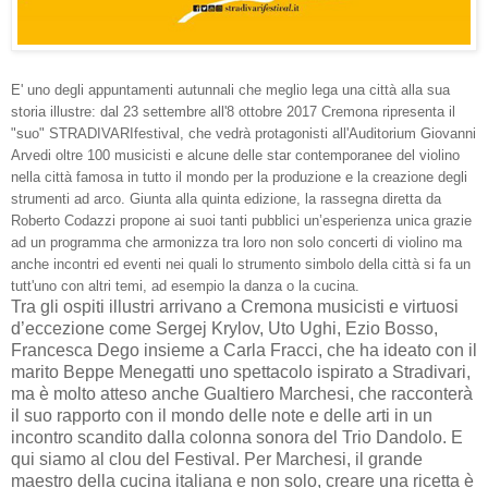
E' uno degli appuntamenti autunnali che meglio lega una città alla sua
storia illustre: dal 23 settembre all'8 ottobre 2017 Cremona ripresenta il
"suo" STRADIVARIfestival, che vedrà protagonisti all'Auditorium Giovanni
Arvedi oltre 100 musicisti e alcune delle star contemporanee del violino
nella città famosa in tutto il mondo per la produzione e la creazione degli
strumenti ad arco. Giunta alla quinta edizione, la rassegna diretta da
Roberto Codazzi propone ai suoi tanti pubblici un’esperienza unica grazie
ad un programma che armonizza tra loro non solo concerti di violino ma
anche incontri ed eventi nei quali lo strumento simbolo della città si fa un
tutt'uno con altri temi, ad esempio la danza o la cucina.
Tra gli ospiti illustri arrivano a Cremona musicisti e virtuosi
d’eccezione come Sergej Krylov, Uto Ughi, Ezio Bosso,
Francesca Dego insieme a Carla Fracci, che ha ideato con il
marito Beppe Menegatti uno spettacolo ispirato a Stradivari,
ma è molto atteso anche Gualtiero Marchesi, che racconterà
il suo rapporto con il mondo delle note e delle arti in un
incontro scandito dalla colonna sonora del Trio Dandolo. E
qui siamo al clou del Festival.
Per Marchesi, il grande
maestro della cucina italiana e non solo, creare una ricetta è