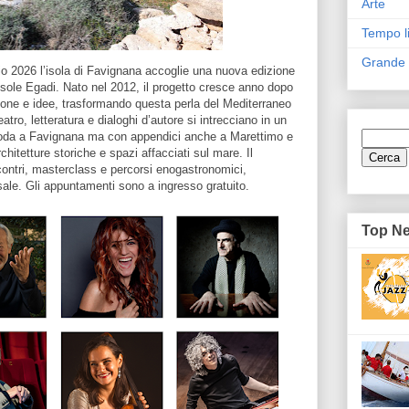
Arte
Tempo l
Grande
o 2026 l’isola di Favignana accoglie una nuova edizione
le Isole Egadi. Nato nel 2012, il progetto cresce anno dopo
sone e idee, trasformando questa perla del Mediterraneo
tro, letteratura e dialoghi d’autore si intrecciano in un
noda a Favignana ma con appendici anche a Marettimo e
hitetture storiche e spazi affacciati sul mare. Il
contri, masterclass e percorsi enogastronomici,
ale. Gli appuntamenti sono a ingresso gratuito.
Top N