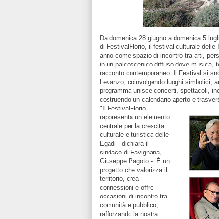
Da domenica 28 giugno a domenica 5 lugli
di FestivalFlorio, il festival culturale del
anno come spazio di incontro tra arti, per
in un palcoscenico diffuso dove musica, tea
racconto contemporaneo. Il Festival si s
Levanzo, coinvolgendo luoghi simbolici, arc
programma unisce concerti, spettacoli, in
costruendo un calendario aperto e trasvers
"Il FestivalFlorio
rappresenta un elemento
centrale per la crescita
culturale e turistica delle
Egadi - dichiara il
sindaco di Favignana,
Giuseppe Pagoto -. È un
progetto che valorizza il
territorio, crea
connessioni e offre
occasioni di incontro tra
comunità e pubblico,
rafforzando la nostra