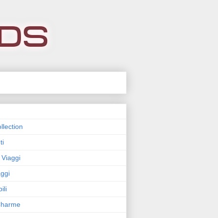
llection
ti
 Viaggi
ggi
ili
 Charme