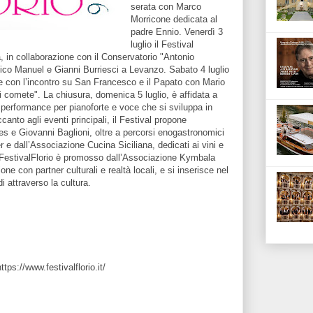
serata con Marco
Morricone dedicata al
padre Ennio. Venerdì 3
luglio il Festival
, in collaborazione con il Conservatorio "Antonio
stico Manuel e Gianni Burriesci a Levanzo. Sabato 4 luglio
ne con l’incontro su San Francesco e il Papato con Mario
di comete". La chiusura, domenica 5 luglio, è affidata a
a performance per pianoforte e voce che si sviluppa in
canto agli eventi principali, il Festival propone
 e Giovanni Baglioni, oltre a percorsi enogastronomici
 e dall’Associazione Cucina Siciliana, dedicati ai vini e
o. FestivalFlorio è promosso dall’Associazione Kymbala
e con partner culturali e realtà locali, e si inserisce nel
i attraverso la cultura.
ps://www.festivalflorio.it/