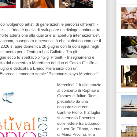
 coinvolgendo artisti di generazioni e percorsi differenti -
elli -. L’idea è quella di sviluppare un dialogo continuo tra
orte attenzione alla qualità e all’apertura internazionale".
ignana, assegnato a personalità che si distinguono per il
one 2026 si apre domenica 28 giugno con la consegna negli
scimento per il Teatro a Leo Gullotta. Tra gli
no ecco lo spettacolo "Gigi Proietti - Insegnamenti e
cato dal concerto a Marettimo del duo di Carola Cilluffo e
giugno è dedicata a Enrico Pieranunzi con un
l Evans e il concerto serale "Pieranunzi plays Morricone".
Mercoledì 1 luglio spazio
al concerto di Raphaela
Gromes e Julian Riem,
preceduto da una
degustazione con
Cantine Florio. Il 2 luglio
si alternano l’incontro
sulle lettere tra Eduardo
e Luca De Filippo, a cura
di Maria Procino, e la