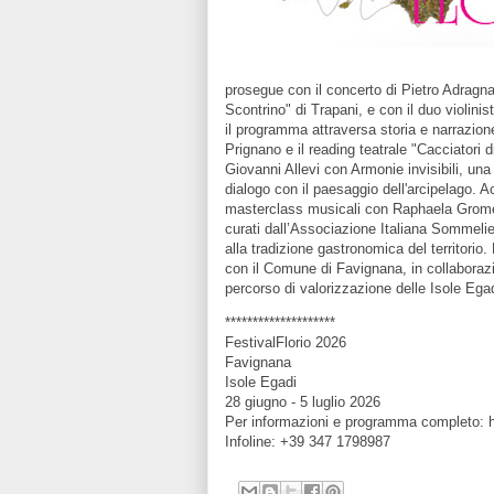
prosegue con il concerto di Pietro Adragna
Scontrino" di Trapani, e con il duo violini
il programma attraversa storia e narrazio
Prignano e il reading teatrale "Cacciatori 
Giovanni Allevi con Armonie invisibili, un
dialogo con il paesaggio dell'arcipelago. Ac
masterclass musicali con Raphaela Gromes
curati dall’Associazione Italiana Sommelier
alla tradizione gastronomica del territori
con il Comune di Favignana, in collaborazion
percorso di valorizzazione delle Isole Egad
********************
FestivalFlorio 2026
Favignana
Isole Egadi
28 giugno - 5 luglio 2026
Per informazioni e programma completo: htt
Infoline: +39 347 1798987