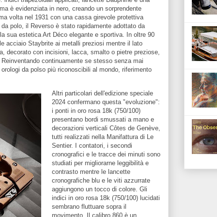
tima è evidenziata in nero, creando un sorprendente
rima volta nel 1931 con una cassa girevole protettiva
 da polo, il Reverso è stato rapidamente adottato da
alla sua estetica Art Déco elegante e sportiva. In oltre 90
le acciaio Staybrite ai metalli preziosi mentre il lato
ia, decorato con incisioni, lacca, smalto o pietre preziose,
. Reinventando continuamente se stesso senza mai
orologi da polso più riconoscibili al mondo, riferimento
Altri particolari dell'edizione speciale
2024 confermano questa "evoluzione":
i ponti in oro rosa 18k (750/100)
presentano bordi smussati a mano e
decorazioni verticali Côtes de Genève,
tutti realizzati nella Manifattura di Le
Sentier. I contatori, i secondi
cronografici e le tracce dei minuti sono
studiati per migliorarne leggibilità e
contrasto mentre le lancette
cronografiche blu e le viti azzurrate
aggiungono un tocco di colore. Gli
indici in oro rosa 18k (750/100) lucidati
sembrano fluttuare sopra il
movimento. Il calibro 860 è un