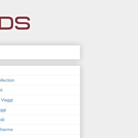
llection
ti
 Viaggi
ggi
ili
 Charme