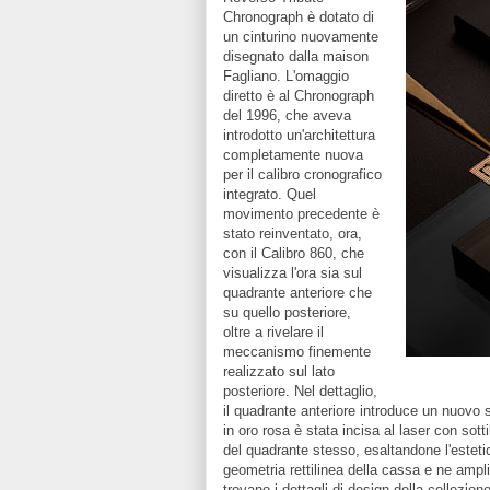
Chronograph è dotato di
un cinturino nuovamente
disegnato dalla maison
Fagliano. L'omaggio
diretto è al Chronograph
del 1996, che aveva
introdotto un'architettura
completamente nuova
per il calibro cronografico
integrato. Quel
movimento precedente è
stato reinventato, ora,
con il Calibro 860, che
visualizza l'ora sia sul
quadrante anteriore che
su quello posteriore,
oltre a rivelare il
meccanismo finemente
realizzato sul lato
posteriore. Nel dettaglio,
il quadrante anteriore introduce un nuovo s
in oro rosa è stata incisa al laser con sott
del quadrante stesso, esaltandone l'esteti
geometria rettilinea della cassa e ne ampli
trovano i dettagli di design della collezion