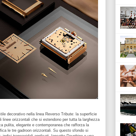
tile decorativo nella linea Reverso Tribute: la superficie
ili linee orizzontali che si estendono per tutta la larghezza
ca pulita, elegante e contemporanea che rafforza la
fica le tre gadroon orizzontali. Su questo sfondo si
e: indici trapezoidali applicati, lancette Dauphine e una