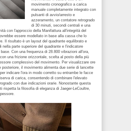
movimento cronografico a carica
manuale completamente integrato con
pulsanti di avvio/arresto e
azzeramento, un contatore retrogrado
di 30 minuti, secondi centrali e una
à con l'approccio della Manifattura all'integrità del
ovrebbe essere modellato in base alla cassa che lo
e. Il risultato è un layout del quadrante equilibrato e
 nella parte superiore del quadrante e l'indicatore
 base. Con una frequenza di 28.800 vibrazioni all'ora,
on una frizione orizzontale, scelta al posto della più
o spessore complessivo del movimento. Per visualizzare ore
e posteriore, il movimento alimenta due serie di lancette
er indicare l'ora in modo corretto su entrambe le facce
i riserva di carica, consentendo di combinare l'elevato
trogrado con due indicazioni orarie. Nonostante questa
rispetta la filosofia di eleganza di Jaeger-LeCoultre,
spessore.