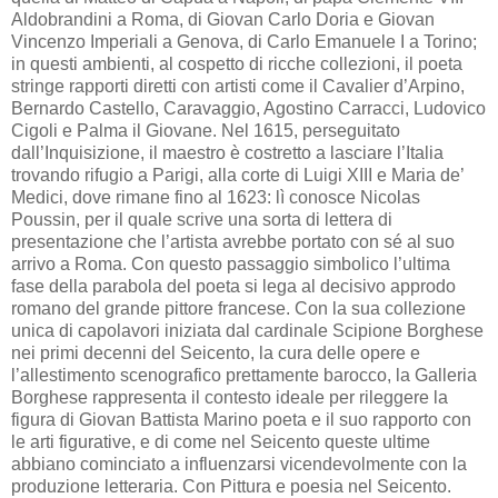
Aldobrandini a Roma, di Giovan Carlo Doria e Giovan
Vincenzo Imperiali a Genova, di Carlo Emanuele I a Torino;
in questi ambienti, al cospetto di ricche collezioni, il poeta
stringe rapporti diretti con artisti come il Cavalier d’Arpino,
Bernardo Castello, Caravaggio, Agostino Carracci, Ludovico
Cigoli e Palma il Giovane. Nel 1615, perseguitato
dall’Inquisizione, il maestro è costretto a lasciare l’Italia
trovando rifugio a Parigi, alla corte di Luigi XIII e Maria de’
Medici, dove rimane fino al 1623: lì conosce Nicolas
Poussin, per il quale scrive una sorta di lettera di
presentazione che l’artista avrebbe portato con sé al suo
arrivo a Roma. Con questo passaggio simbolico l’ultima
fase della parabola del poeta si lega al decisivo approdo
romano del grande pittore francese. Con la sua collezione
unica di capolavori iniziata dal cardinale Scipione Borghese
nei primi decenni del Seicento, la cura delle opere e
l’allestimento scenografico prettamente barocco, la Galleria
Borghese rappresenta il contesto ideale per rileggere la
figura di Giovan Battista Marino poeta e il suo rapporto con
le arti figurative, e di come nel Seicento queste ultime
abbiano cominciato a influenzarsi vicendevolmente con la
produzione letteraria. Con Pittura e poesia nel Seicento.