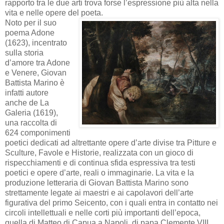
rapporto tra le due arti trova forse l’espressione più alta nella
vita e nelle opere del poeta.
Noto per il suo
poema Adone
(1623), incentrato
sulla storia
d’amore tra Adone
e Venere, Giovan
Battista Marino è
infatti autore
anche de La
Galeria (1619),
una raccolta di
624 componimenti
poetici dedicati ad altrettante opere d’arte divise tra Pitture e
Sculture, Favole e Historie, realizzata con un gioco di
rispecchiamenti e di continua sfida espressiva tra testi
poetici e opere d’arte, reali o immaginarie. La vita e la
produzione letteraria di Giovan Battista Marino sono
strettamente legate ai maestri e ai capolavori dell’arte
figurativa del primo Seicento, con i quali entra in contatto nei
circoli intellettuali e nelle corti più importanti dell’epoca,
quella di Matteo di Capua a Napoli, di papa Clemente VIII