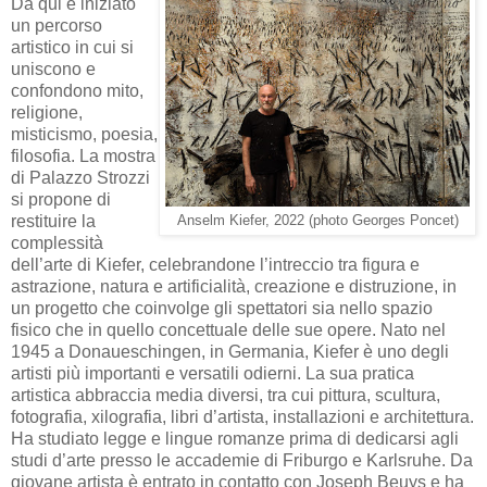
Da qui è iniziato
un percorso
artistico in cui si
uniscono e
confondono mito,
religione,
misticismo, poesia,
filosofia. La mostra
di Palazzo Strozzi
si propone di
restituire la
Anselm Kiefer, 2022 (photo Georges Poncet)
complessità
dell’arte di Kiefer, celebrandone l’intreccio tra figura e
astrazione, natura e artificialità, creazione e distruzione, in
un progetto che coinvolge gli spettatori sia nello spazio
fisico che in quello concettuale delle sue opere. Nato nel
1945 a Donaueschingen, in Germania, Kiefer è uno degli
artisti più importanti e versatili odierni. La sua pratica
artistica abbraccia media diversi, tra cui pittura, scultura,
fotografia, xilografia, libri d’artista, installazioni e architettura.
Ha studiato legge e lingue romanze prima di dedicarsi agli
studi d’arte presso le accademie di Friburgo e Karlsruhe. Da
giovane artista è entrato in contatto con Joseph Beuys e ha