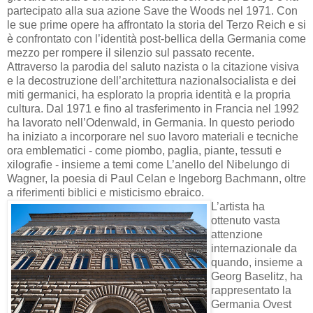
partecipato alla sua azione Save the Woods nel 1971. Con
le sue prime opere ha affrontato la storia del Terzo Reich e si
è confrontato con l’identità post-bellica della Germania come
mezzo per rompere il silenzio sul passato recente.
Attraverso la parodia del saluto nazista o la citazione visiva
e la decostruzione dell’architettura nazionalsocialista e dei
miti germanici, ha esplorato la propria identità e la propria
cultura. Dal 1971 e fino al trasferimento in Francia nel 1992
ha lavorato nell’Odenwald, in Germania. In questo periodo
ha iniziato a incorporare nel suo lavoro materiali e tecniche
ora emblematici - come piombo, paglia, piante, tessuti e
xilografie - insieme a temi come L’anello del Nibelungo di
Wagner, la poesia di Paul Celan e Ingeborg Bachmann, oltre
a riferimenti biblici e misticismo ebraico.
L’artista ha
ottenuto vasta
attenzione
internazionale da
quando, insieme a
Georg Baselitz, ha
rappresentato la
Germania Ovest