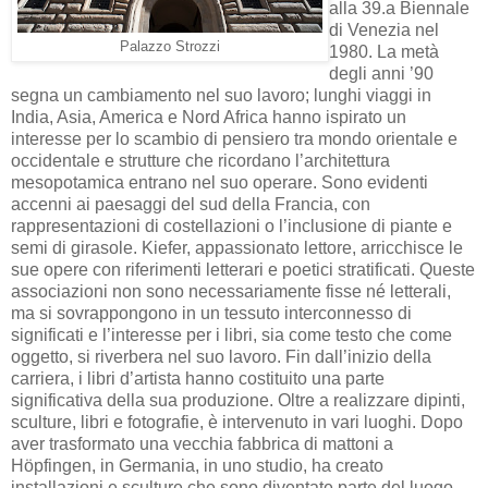
alla 39.a Biennale
di Venezia nel
Palazzo Strozzi
1980. La metà
degli anni ’90
segna un cambiamento nel suo lavoro; lunghi viaggi in
India, Asia, America e Nord Africa hanno ispirato un
interesse per lo scambio di pensiero tra mondo orientale e
occidentale e strutture che ricordano l’architettura
mesopotamica entrano nel suo operare. Sono evidenti
accenni ai paesaggi del sud della Francia, con
rappresentazioni di costellazioni o l’inclusione di piante e
semi di girasole. Kiefer, appassionato lettore, arricchisce le
sue opere con riferimenti letterari e poetici stratificati. Queste
associazioni non sono necessariamente fisse né letterali,
ma si sovrappongono in un tessuto interconnesso di
significati e l’interesse per i libri, sia come testo che come
oggetto, si riverbera nel suo lavoro. Fin dall’inizio della
carriera, i libri d’artista hanno costituito una parte
significativa della sua produzione. Oltre a realizzare dipinti,
sculture, libri e fotografie, è intervenuto in vari luoghi. Dopo
aver trasformato una vecchia fabbrica di mattoni a
Höpfingen, in Germania, in uno studio, ha creato
installazioni e sculture che sono diventate parte del luogo