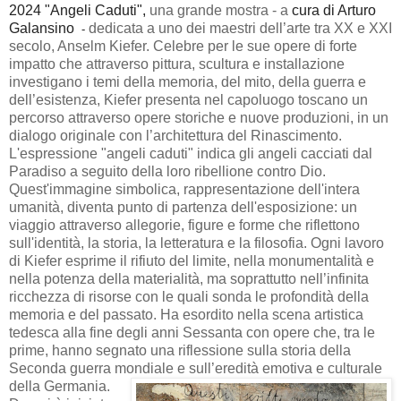
2024 "Angeli Caduti",
una grande mostra -
a
cura di Arturo
Galansino
dedicata a uno dei maestri dell’arte tra XX e XXI
-
secolo, Anselm Kiefer. Celebre per le sue opere di forte
impatto che attraverso pittura, scultura e installazione
investigano i temi della memoria, del mito, della guerra e
dell’esistenza, Kiefer presenta nel capoluogo toscano un
percorso attraverso opere storiche e nuove produzioni, in un
dialogo originale con l’architettura del Rinascimento.
L'espressione "angeli caduti" indica gli angeli cacciati dal
Paradiso a seguito della loro ribellione contro Dio.
Quest'immagine simbolica, rappresentazione dell'intera
umanità, diventa punto di partenza dell'esposizione: un
viaggio attraverso allegorie, figure e forme che riflettono
sull'identità, la storia, la letteratura e la filosofia. Ogni lavoro
di Kiefer esprime il rifiuto del limite, nella monumentalità e
nella potenza della materialità, ma soprattutto nell’infinita
ricchezza di risorse con le quali sonda le profondità della
memoria e del passato. Ha esordito nella scena artistica
tedesca alla fine degli anni Sessanta con opere che, tra le
prime, hanno segnato una riflessione sulla storia della
Seconda guerra mondiale e sull’eredità emotiva e culturale
della Germania.