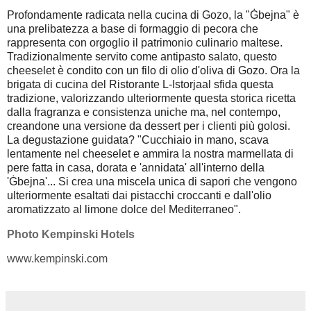
Profondamente radicata nella cucina di Gozo, la "Ġbejna" è
una prelibatezza a base di formaggio di pecora che
rappresenta con orgoglio il patrimonio culinario maltese.
Tradizionalmente servito come antipasto salato, questo
cheeselet è condito con un filo di olio d'oliva di Gozo. Ora la
brigata di cucina del Ristorante L-Istorja
al sfida questa
tradizione, valorizzando ulteriormente questa storica ricetta
dalla fragranza e consistenza uniche ma, nel contempo,
creandone una versione da dessert per i clienti più golosi.
La degustazione guidata? "
Cucchiaio in mano, scava
lentamente nel cheeselet e ammira la nostra marmellata di
pere fatta in casa, dorata e 'annidata' all'interno della
'Ġbejna'... Si crea una miscela unica di sapori che vengono
ulteriormente esaltati dai pistacchi croccanti e dall'olio
aromatizzato al limone dolce del Mediterraneo".
Photo Kempinski Hotels
www.kempinski.com