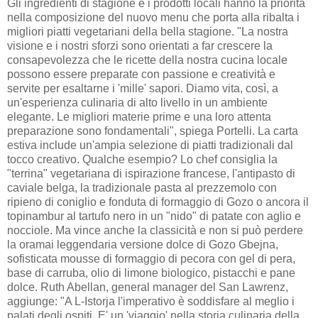
Gli ingredienti di stagione e i prodotti locali hanno la priorità
nella composizione del nuovo menu che porta alla ribalta i
migliori piatti vegetariani della bella stagione. "La nostra
visione e i nostri sforzi sono orientati a far crescere la
consapevolezza che le ricette della nostra cucina locale
possono essere preparate con passione e creatività e
servite per esaltarne i 'mille' sapori. Diamo vita, così, a
un'esperienza culinaria di alto livello in un ambiente
elegante. Le migliori materie prime e una loro attenta
preparazione sono fondamentali", spiega Portelli. La carta
estiva include un'ampia selezione di piatti tradizionali dal
tocco creativo. Qualche esempio? Lo chef consiglia la
"terrina" vegetariana di ispirazione francese, l'antipasto di
caviale belga, la tradizionale pasta al prezzemolo con
ripieno di coniglio e fonduta di formaggio di Gozo o ancora il
topinambur al tartufo nero in un "nido" di patate con aglio e
nocciole. Ma vince anche la classicità e non si può perdere
la oramai leggendaria versione dolce di Gozo Gbejna,
sofisticata mousse di formaggio di pecora con gel di pera,
base di carruba, olio di limone biologico, pistacchi e pane
dolce. Ruth Abellan, general manager del San Lawrenz,
aggiunge: "A L-Istorja l'imperativo è soddisfare al meglio i
palati degli ospiti. E' un 'viaggio' nella storia culinaria della