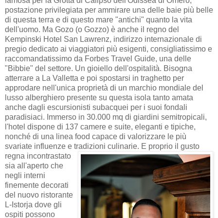
famosa per la Grotta di Calipso dell'Odissea di Omero,
postazione privilegiata per ammirare una delle baie più belle
di questa terra e di questo mare "antichi" quanto la vita
dell'uomo. Ma Gozo (o Gozzo) è anche il regno del
Kempinski Hotel San Lawrenz, indirizzo internazionale di
pregio dedicato ai viaggiatori più esigenti, consigliatissimo e
raccomandatissimo da Forbes Travel Guide, una delle
"Bibbie" del settore. Un gioiello dell'ospitalità. Bisogna
atterrare a La Valletta e poi spostarsi in traghetto per
approdare nell'unica proprietà di un marchio mondiale del
lusso alberghiero presente su questa isola tanto amata
anche dagli escursionisti subacquei per i suoi fondali
paradisiaci. Immerso in 30.000 mq di giardini semitropicali,
l'hotel dispone di 137 camere e suite, eleganti e tipiche,
nonché di una linea food capace di valorizzare le più
svariate influenze e tradizioni culinarie.
E proprio il gusto
regna incontrastato
sia all'aperto che
negli interni
finemente decorati
del nuovo ristorante
L-Istorja dove gli
ospiti possono