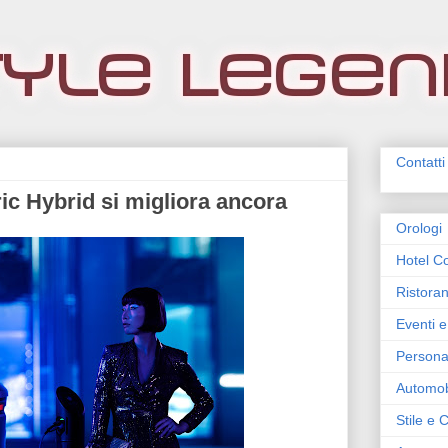
Contatti
ic Hybrid si migliora ancora
Orologi
Hotel Co
Ristoran
Eventi e
Persona
Automob
Stile e