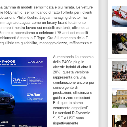
una gamma di modelli semplificata e più mirata. Le vetture
e R-Dynamic, semplificando di fatto l’offerta per i clienti
dotazioni. Philip Koehn, Jaguar managing director, ha
reimmaginare Jaguar come un luxury brand totalmente
ntrare il nostro lavoro sui modelli esistenti, offrendo ai
 Mentre ci apprestiamo a celebrare i 75 anni dei modelli
cambiamenti è stato la F-Type. Ora è il momento della F-
quilibrio tra guidabilità, maneggevolezza, raffinatezza e
Aumentando l’autonomia
della P400e plug-in
electric hybrid di oltre il
20%, questa versione
rappresenta ora una
combinazione ancora più
coinvolgente di
prestazioni, efficienza e
guida a zero emissioni.
E di questo siamo
veramente orgogliosi".
Le versioni R-Dynamic
S, SE e HSE sono
rispettivamente