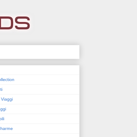
llection
ti
 Viaggi
ggi
ili
 Charme