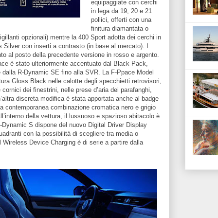
equipaggiate con cerchi
in lega da 19, 20 e 21
pollici, offerti con una
finitura diamantata o
igillanti opzionali) mentre la 400 Sport adotta dei cerchi in
 Silver con inserti a contrasto (in base al mercato). I
to al posto della precedente versione in rosso e argento.
ace è stato ulteriormente accentuato dal Black Pack,
rtire dalla R-Dynamic SE fino alla SVR. La F-Ppace Model
ura Gloss Black nelle calotte degli specchietti retrovisori,
e cornici dei finestrini, nelle prese d’aria dei parafanghi,
n’altra discreta modifica è stata apportata anche al badge
una contemporanea combinazione cromatica nero e grigio
ll’interno della vettura, il lussuoso e spazioso abitacolo è
R-Dynamic S dispone del nuovo Digital Driver Display
adranti con la possibilità di scegliere tra media o
 Wireless Device Charging è di serie a partire dalla