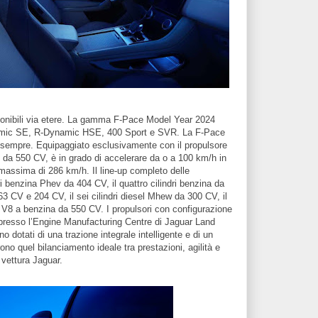
ponibili via etere. La gamma F-Pace Model Year 2024
amic SE, R-Dynamic HSE, 400 Sport e SVR. La F-Pace
 sempre. Equipaggiato esclusivamente con il propulsore
 da 550 CV, è in grado di accelerare da o a 100 km/h in
massima di 286 km/h. Il line-up completo delle
i benzina Phev da 404 CV, il quattro cilindri benzina da
63 CV e 204 CV, il sei cilindri diesel Mhew da 300 CV, il
l V8 a benzina da 550 CV. I propulsori con configurazione
 presso l’Engine Manufacturing Centre di Jaguar Land
 dotati di una trazione integrale intelligente e di un
no quel bilanciamento ideale tra prestazioni, agilità e
 vettura Jaguar.