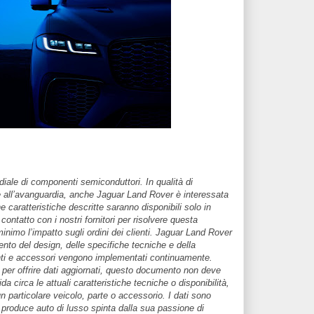
iale di componenti semiconduttori. In qualità di
e all’avanguardia, anche Jaguar Land Rover è interessata
 caratteristiche descritte saranno disponibili solo in
ontatto con i nostri fornitori per risolvere questa
minimo l’impatto sugli ordini dei clienti. Jaguar Land Rover
to del design, delle specifiche tecniche e della
uenti e accessori vengono implementati continuamente.
 per offrire dati aggiornati, questo documento non deve
a circa le attuali caratteristiche tecniche o disponibilità,
un particolare veicolo, parte o accessorio. I dati sono
 produce auto di lusso spinta dalla sua passione di