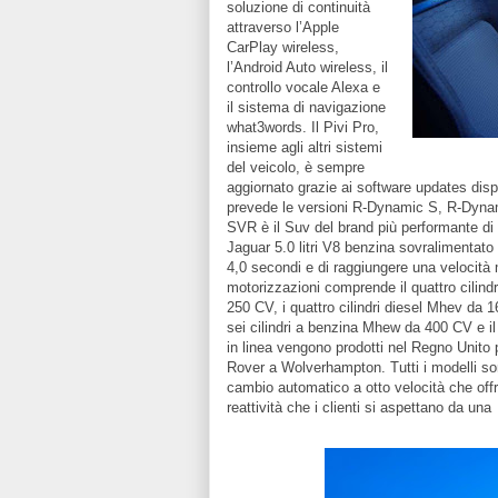
soluzione di continuità
attraverso l’Apple
CarPlay wireless,
l’Android Auto wireless, il
controllo vocale Alexa e
il sistema di navigazione
what3words. Il Pivi Pro,
insieme agli altri sistemi
del veicolo, è sempre
aggiornato grazie ai software updates dis
prevede le versioni R-Dynamic S, R-Dyn
SVR è il Suv del brand più performante di
Jaguar 5.0 litri V8 benzina sovralimentato
4,0 secondi e di raggiungere una velocità 
motorizzazioni comprende il quattro cilindr
250 CV, i quattro cilindri diesel Mhev da 1
sei cilindri a benzina Mhew da 400 CV e i
in linea vengono prodotti nel Regno Unito
Rover a Wolverhampton. Tutti i modelli sono
cambio automatico a otto velocità che offro
reattività che i clienti si aspettano da una