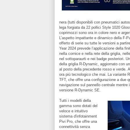
nera (tutti disponibili con pneumatici autos
lega forgiata da 22 pollici Style 1020 Gloss
coprimozzi sono ora in colore nero e argen
L’aspetto impattante e dinamico della F-P
offerto di serie su tutte le versioni a pa
Year 2024 prevede l’applicazione della finit
nella cornice e nella rete della griglia, nell
nel sottoparaurti e nei badge posteriori. U
della griglia R-Dynamic, aggiornato con 
al posto della precedente rosso e verde.
A
ora più tecnologico che mai. La variante 
TFT, che offre una configurazione a due qu
navigazione sul pannello centrale mentre il
versione R-Dynamic SE.
Tutti i modelli della
gamma sono dotati del
veloce e intuitivo
sistema d'infotainment
Pivi Pro, che offre una
connettività senza