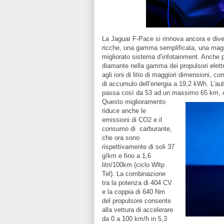
La Jaguar F-Pace si rinnova ancora e dive
ricche, una gamma semplificata, una maggi
migliorato sistema d’infotainment. Anche 
diamante nella gamma dei propulsori elettr
agli ioni di litio di maggiori dimensioni, 
di accumulo dell’energia a 19,2 kWh. L'a
passa così da 53 ad un massimo 65 km, co
Questo miglioramento
riduce anche le
emissioni di CO2 e il
consumo di carburante,
che ora sono
rispettivamente di soli 37
g/km e fino a 1,6
litri/100km (ciclo Wltp
Tel). La combinazione
tra la potenza di 404 CV
e la coppia di 640 Nm
del propulsore consente
alla vettura di accelerare
da 0 a 100 km/h in 5,3