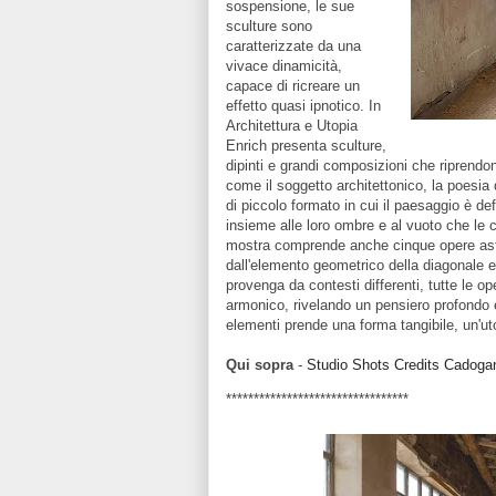
sospensione, le sue
sculture sono
caratterizzate da una
vivace dinamicità,
capace di ricreare un
effetto quasi ipnotico. In
Architettura e Utopia
Enrich presenta sculture,
dipinti e grandi composizioni che riprendo
come il soggetto architettonico, la poesi
di piccolo formato in cui il paesaggio è def
insieme alle loro ombre e al vuoto che le c
mostra comprende anche cinque opere astrat
dall'elemento geometrico della diagonale e d
provenga da contesti differenti, tutte le 
armonico, rivelando un pensiero profondo e 
elementi prende una forma tangibile, un'u
Qui sopra
-
Studio Shots Credits Cadogan 
*********************************