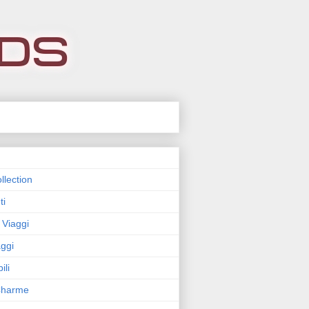
llection
ti
 Viaggi
ggi
ili
 Charme