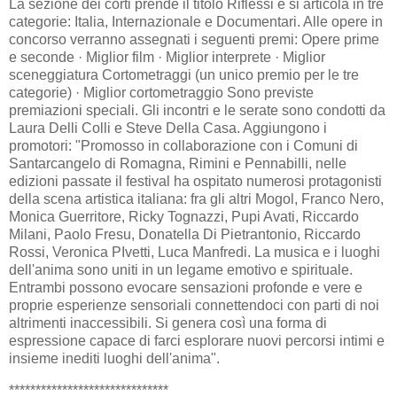
La sezione dei corti prende il titolo Riflessi e si articola in tre
categorie: Italia, Internazionale e Documentari. Alle opere in
concorso verranno assegnati i seguenti premi: Opere prime
e seconde · Miglior film · Miglior interprete · Miglior
sceneggiatura Cortometraggi (un unico premio per le tre
categorie) · Miglior cortometraggio Sono previste
premiazioni speciali. Gli incontri e le serate sono condotti da
Laura Delli Colli e Steve Della Casa. Aggiungono i
promotori: "Promosso in collaborazione con i Comuni di
Santarcangelo di Romagna, Rimini e Pennabilli, nelle
edizioni passate il festival ha ospitato numerosi protagonisti
della scena artistica italiana: fra gli altri Mogol, Franco Nero,
Monica Guerritore, Ricky Tognazzi, Pupi Avati, Riccardo
Milani, Paolo Fresu, Donatella Di Pietrantonio, Riccardo
Rossi, Veronica PIvetti, Luca Manfredi. La musica e i luoghi
dell'anima sono uniti in un legame emotivo e spirituale.
Entrambi possono evocare sensazioni profonde e vere e
proprie esperienze sensoriali connettendoci con parti di noi
altrimenti inaccessibili. Si genera così una forma di
espressione capace di farci esplorare nuovi percorsi intimi e
insieme inediti luoghi dell'anima".
******************************