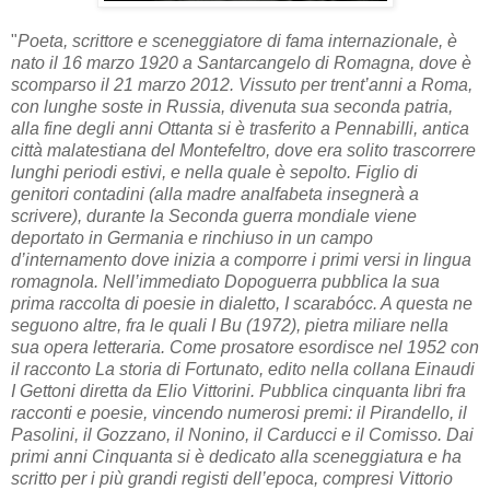
"
Poeta, scrittore e sceneggiatore di fama internazionale, è
nato il 16 marzo 1920 a Santarcangelo di Romagna, dove è
scomparso il 21 marzo 2012. Vissuto per trent’anni a Roma,
con lunghe soste in Russia, divenuta sua seconda patria,
alla fine degli anni Ottanta si è trasferito a Pennabilli, antica
città malatestiana del Montefeltro, dove era solito trascorrere
lunghi periodi estivi, e nella quale è sepolto. Figlio di
genitori contadini (alla madre analfabeta insegnerà a
scrivere), durante la Seconda guerra mondiale viene
deportato in Germania e rinchiuso in un campo
d’internamento dove inizia a comporre i primi versi in lingua
romagnola. Nell’immediato Dopoguerra pubblica la sua
prima raccolta di poesie in dialetto, I scarabócc. A questa ne
seguono altre, fra le quali I Bu (1972), pietra miliare nella
sua opera letteraria. Come prosatore esordisce nel 1952 con
il racconto La storia di Fortunato, edito nella collana Einaudi
I Gettoni diretta da Elio Vittorini. Pubblica cinquanta libri fra
racconti e poesie, vincendo numerosi premi: il Pirandello, il
Pasolini, il Gozzano, il Nonino, il Carducci e il Comisso. Dai
primi anni Cinquanta si è dedicato alla sceneggiatura e ha
scritto per i più grandi registi dell’epoca, compresi Vittorio