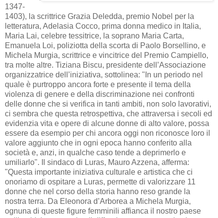
1347-
1403), la scrittrice Grazia Deledda, premio Nobel per la
letteratura, Adelasia Cocco, prima donna medico in Italia,
Maria Lai, celebre tessitrice, la soprano Maria Carta,
Emanuela Loi, poliziotta della scorta di Paolo Borsellino, e
Michela Murgia, scrittrice e vincitrice del Premio Campiello,
tra molte altre. Tiziana Biscu, presidente dell’Associazione
organizzatrice dell’iniziativa, sottolinea: "In un periodo nel
quale è purtroppo ancora forte e presente il tema della
violenza di genere e della discriminazione nei confronti
delle donne che si verifica in tanti ambiti, non solo lavorativi,
ci sembra che questa retrospettiva, che attraversa i secoli ed
evidenzia vita e opere di alcune donne di alto valore, possa
essere da esempio per chi ancora oggi non riconosce loro il
valore aggiunto che in ogni epoca hanno conferito alla
società e, anzi, in qualche caso tende a deprimerlo e
umiliarlo". Il sindaco di Luras, Mauro Azzena, afferma:
"Questa importante iniziativa culturale e artistica che ci
onoriamo di ospitare a Luras, permette di valorizzare 11
donne che nel corso della storia hanno reso grande la
nostra terra. Da Eleonora d’Arborea a Michela Murgia,
ognuna di queste figure femminili affianca il nostro paese