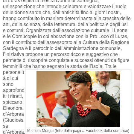
di Luras ospita la mostra Donne di Sardegna,
un’esposizione che intende celebrare e valorizzare il ruolo
delle donne sarde che, dall’antichità fino ai giorni nostri,
hanno contribuito in maniera determinante alla crescita delle
arti, della scienza, della letteratura, della politica e degli usi
e costumi. Organizzata dall’associazione culturale Il Leone
e le Cornucopie in collaborazione con la Pro Loco di Luras,
con il contributo dell’assessorato alla Cultura della Regione
Sardegna e il patrocinio dell'amministrazione comunale,
l’iniziativa propone un percorso ricco e suggestivo che
permette di riscoprire conquiste e successi ottenuti da figure
femminili che hanno segnato la storia dell’isola.
Tra le
personalit
à di cui
sono
approfond
iti i ritratti,
spiccano
Eleonora
d’Arborea
(Giudices
sa
Michela Murgia (foto dalla pagina Facebook della scrittrice)
d’Arborea,