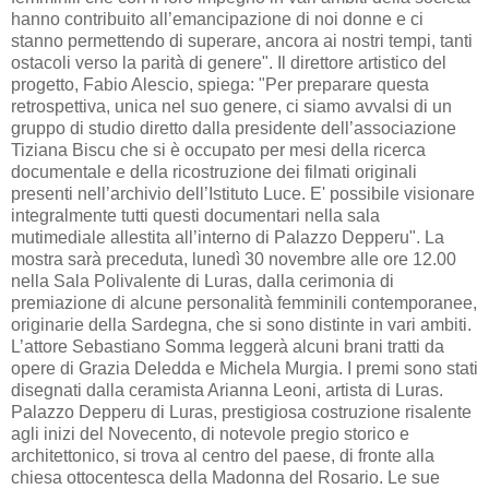
hanno contribuito all’emancipazione di noi donne e ci
stanno permettendo di superare, ancora ai nostri tempi, tanti
ostacoli verso la parità di genere". Il direttore artistico del
progetto, Fabio Alescio, spiega: "Per preparare questa
retrospettiva, unica nel suo genere, ci siamo avvalsi di un
gruppo di studio diretto dalla presidente dell’associazione
Tiziana Biscu che si è occupato per mesi della ricerca
documentale e della ricostruzione dei filmati originali
presenti nell’archivio dell’Istituto Luce. E' possibile visionare
integralmente tutti questi documentari nella sala
mutimediale allestita all’interno di Palazzo Depperu". La
mostra sarà preceduta, lunedì 30 novembre alle ore 12.00
nella Sala Polivalente di Luras, dalla cerimonia di
premiazione di alcune personalità femminili contemporanee,
originarie della Sardegna, che si sono distinte in vari ambiti.
L’attore Sebastiano Somma leggerà alcuni brani tratti da
opere di Grazia Deledda e Michela Murgia. I premi sono stati
disegnati dalla ceramista Arianna Leoni, artista di Luras.
Palazzo Depperu di Luras, prestigiosa costruzione risalente
agli inizi del Novecento, di notevole pregio storico e
architettonico, si trova al centro del paese, di fronte alla
chiesa ottocentesca della Madonna del Rosario. Le sue