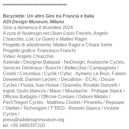
*************************************
Bicyclette: Un altro Giro tra Francia e Italia
ADI Design Museum, Milano
Sino a domenica 8 dicembre 2024
A cura di Nodesign.net (Jean-Louis Frechin, Angelo
Chiacchio, Loïc Le Guen) e Matteo Ragni
Progetto di allestimento: Matteo Ragni e Chiara Selmi
Progetto grafico: Francesco Franchi
Video: Angelo Chiacchio
Aziende / Designer Batspad - NoDesign, Avalanche Cycles,
Services Généraux / Bianchi / Bottecchia / Campagnolo /
Cinelli / Columbus / Cyclik / Cyfac - Aymeric Le Brun, Fabien
Deweerdt, Damien Leclerc / Decathlon - ECAL / Douze
Cycles / Fluida, Isao Hosoe / Graziella, Rinaldo Donzelli /
Ingrid, Giulio Mancini / Mavic / Moustache - Philippe Starck /
Officina Battaglin / Officine Cordaro / Osborn Metals /
PechTregon Cycles - Matthieu Chollet / Pinarello / Repower
/ Stelbel / Technogym / T°RED - Romolo Stanco / Victoire
Cycles /
press@adidesignmuseum.org
tel. +39 3485337220