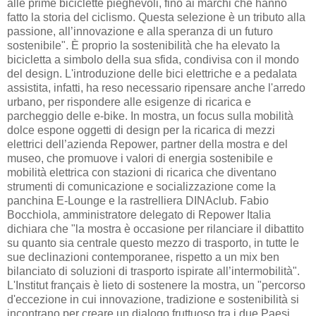
alle prime biciclette pieghevoli, fino ai marchi che hanno
fatto la storia del ciclismo. Questa selezione è un tributo alla
passione, all’innovazione e alla speranza di un futuro
sostenibile". È proprio la sostenibilità che ha elevato la
bicicletta a simbolo della sua sfida, condivisa con il mondo
del design. L'introduzione delle bici elettriche e a pedalata
assistita, infatti, ha reso necessario ripensare anche l'arredo
urbano, per rispondere alle esigenze di ricarica e
parcheggio delle e-bike. In mostra, un focus sulla mobilità
dolce espone oggetti di design per la ricarica di mezzi
elettrici dell’azienda Repower, partner della mostra e del
museo, che promuove i valori di energia sostenibile e
mobilità elettrica con stazioni di ricarica che diventano
strumenti di comunicazione e socializzazione come la
panchina E-Lounge e la rastrelliera DINAclub. Fabio
Bocchiola, amministratore delegato di Repower Italia
dichiara che "la mostra è occasione per rilanciare il dibattito
su quanto sia centrale questo mezzo di trasporto, in tutte le
sue declinazioni contemporanee, rispetto a un mix ben
bilanciato di soluzioni di trasporto ispirate all’intermobilità".
L'Institut français è lieto di sostenere la mostra, un "percorso
d'eccezione in cui innovazione, tradizione e sostenibilità si
incontrano per creare un dialogo fruttuoso tra i due Paesi.