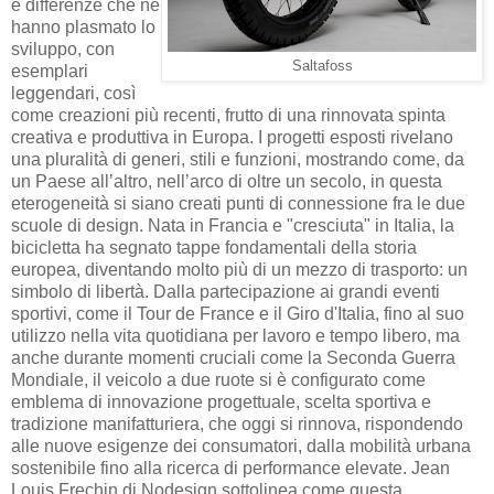
e differenze che ne
hanno plasmato lo
sviluppo, con
Saltafoss
esemplari
leggendari, così
come creazioni più recenti, frutto di una rinnovata spinta
creativa e produttiva in Europa. I progetti esposti rivelano
una pluralità di generi, stili e funzioni, mostrando come, da
un Paese all’altro, nell’arco di oltre un secolo, in questa
eterogeneità si siano creati punti di connessione fra le due
scuole di design. Nata in Francia e "cresciuta" in Italia, la
bicicletta ha segnato tappe fondamentali della storia
europea, diventando molto più di un mezzo di trasporto: un
simbolo di libertà. Dalla partecipazione ai grandi eventi
sportivi, come il Tour de France e il Giro d'Italia, fino al suo
utilizzo nella vita quotidiana per lavoro e tempo libero, ma
anche durante momenti cruciali come la Seconda Guerra
Mondiale, il veicolo a due ruote si è configurato come
emblema di innovazione progettuale, scelta sportiva e
tradizione manifatturiera, che oggi si rinnova, rispondendo
alle nuove esigenze dei consumatori, dalla mobilità urbana
sostenibile fino alla ricerca di performance elevate. Jean
Louis Frechin di Nodesign sottolinea come questa