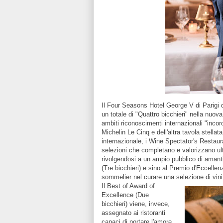
Il Four Seasons Hotel George V di Parigi d
un totale di "Quattro bicchieri" nella nuo
ambiti riconoscimenti internazionali "incor
Michelin Le Cinq e dell'altra tavola stella
internazionale, i Wine Spectator's Restaura
selezioni che completano e valorizzano ulte
rivolgendosi a un ampio pubblico di amanti 
(Tre bicchieri) e sino al Premio d'Eccellen
sommelier nel curare una selezione di vini
Il Best of Award of
Excellence (Due
bicchieri) viene, invece,
assegnato ai ristoranti
capaci di portare l'amore