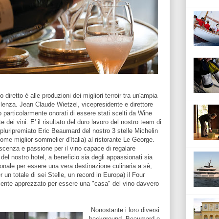
 diretto è alle produzioni dei migliori terroir tra un'ampia
lenza. Jean Claude Wietzel, vicepresidente e direttore
articolarmente onorati di essere stati scelti da Wine
 dei vini. E' il risultato del duro lavoro del nostro team di
pluripremiato Eric Beaumard del nostro 3 stelle Michelin
me miglior sommelier d'Italia) al ristorante Le George.
scenza e passione per il vino capace di regalare
del nostro hotel, a beneficio sia degli appassionati sia
azionale per essere una vera destinazione culinaria a sè,
er un totale di sei Stelle, un record in Europa) il Four
ente apprezzato per essere una "casa" del vino davvero
Nonostante i loro diversi
background, Beaumard e