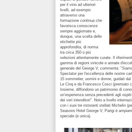
per il vino ad ulteriori
livelli, ad esempio
attraverso una
formazione continua che
favorisca conoscenze
sempre aggiornate e,
dunque, una scelta delle
etichette più
approfondita, di norma
tra circa 350 o più
selezioni attentamente curate. Il riferimento
gamma di regioni vinicole e annate d'eccel
generale del George V, commenta: "Siamo p
Spectator per l'eccellenza delle nostre carte
15 sommelier, uomini e donne, guidati dal 
Le Cinq e da Francesco Cosci (premiato co
Insieme, diffondono un patrimonio di cono
un’esperienza senza precedenti agli ospiti 
dei veri intenditori". Noto a livello intern
con i suoi tre ristoranti stellati Michelin (p
Seasons Hotel George V, Parigi è ampiam
speciale (e unica).