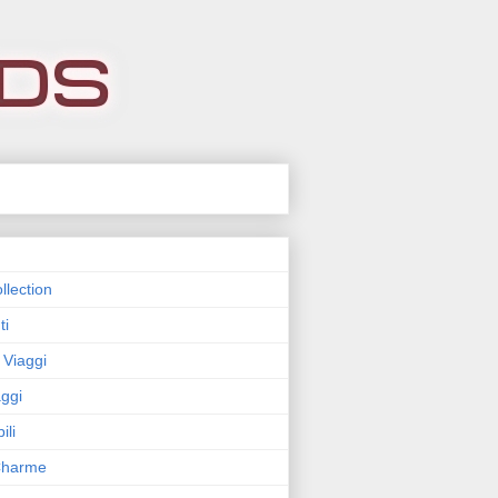
llection
ti
 Viaggi
ggi
ili
 Charme