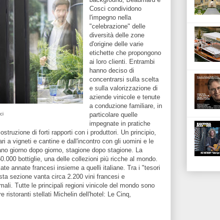
Cosci condividono
l'impegno nella
"celebrazione" delle
diversità delle zone
d'origine delle varie
etichette che propongono
ai loro clienti. Entrambi
hanno deciso di
concentrarsi sulla scelta
e sulla valorizzazione di
aziende vinicole e tenute
a conduzione familiare, in
ci
particolare quelle
impegnate in pratiche
struzione di forti rapporti con i produttori. Un principio,
ri a vigneti e cantine e dall'incontro con gli uomini e le
ano giorno dopo giorno, stagione dopo stagione. La
.000 bottiglie, una delle collezioni più ricche al mondo.
e annate francesi insieme a quelli italiane. Tra i "tesori
ta sezione vanta circa 2.200 vini francesi e
imali. Tutte le principali regioni vinicole del mondo sono
 ristoranti stellati Michelin dell'hotel: Le Cinq,