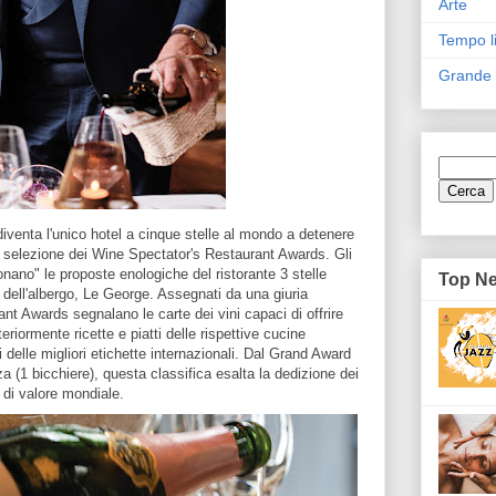
Arte
Tempo l
Grande
iventa l'unico hotel a cinque stelle al mondo a detenere
va selezione dei Wine Spectator's Restaurant Awards. Gli
onano" le proposte enologiche del ristorante 3 stelle
Top N
ta dell'albergo, Le George. Assegnati da una giuria
nt Awards segnalano le carte dei vini capaci di offrire
riormente ricette e piatti delle rispettive cucine
delle migliori etichette internazionali. Dal Grand Award
za (1 bicchiere), questa classifica esalta la dedizione dei
 di valore mondiale.