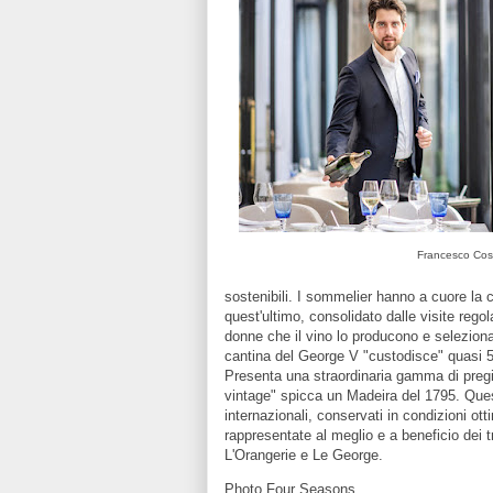
Francesco Cos
sostenibili. I sommelier hanno a cuore la co
quest'ultimo, consolidato dalle visite regola
donne che il vino lo producono e selezion
cantina del George V "custodisce" quasi 50
Presenta una straordinaria gamma di pregiat
vintage" spicca un Madeira del 1795. Ques
internazionali, conservati in condizioni ott
rappresentate al meglio e a beneficio dei tre
L'Orangerie e Le George.
Photo Four Seasons