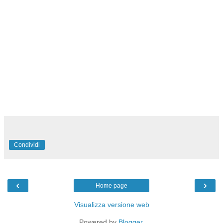
Condividi
‹
›
Home page
Visualizza versione web
Powered by
Blogger
.