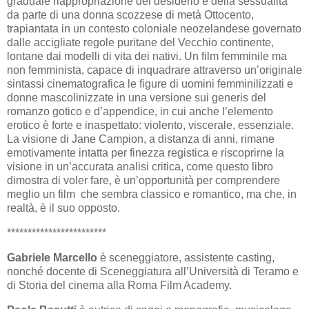
graduale riappropriazione del desiderio e della sessualità
da parte di una donna scozzese di metà Ottocento,
trapiantata in un contesto coloniale neozelandese governato
dalle accigliate regole puritane del Vecchio continente,
lontane dai modelli di vita dei nativi. Un film femminile ma
non femminista, capace di inquadrare attraverso un’originale
sintassi cinematografica le figure di uomini femminilizzati e
donne mascolinizzate in una versione sui generis del
romanzo gotico e d’appendice, in cui anche l’elemento
erotico è forte e inaspettato: violento, viscerale, essenziale.
La visione di Jane Campion, a distanza di anni, rimane
emotivamente intatta per finezza registica e riscoprirne la
visione in un’accurata analisi critica, come questo libro
dimostra di voler fare, è un’opportunità per comprendere
meglio un film che sembra classico e romantico, ma che, in
realtà, è il suo opposto.
************************
Gabriele Marcello
è sceneggiatore, assistente casting,
nonché docente di Sceneggiatura all’Università di Teramo e
di Storia del cinema alla Roma Film Academy.