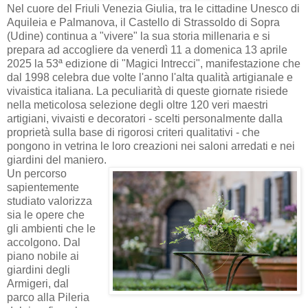
Nel cuore del Friuli Venezia Giulia, tra le cittadine Unesco di
Aquileia e Palmanova, il Castello di Strassoldo di Sopra
(Udine) continua a "vivere" la sua storia millenaria e si
prepara ad accogliere da venerdì 11 a domenica 13 aprile
2025 la 53ª edizione di "Magici Intrecci", manifestazione che
dal 1998 celebra due volte l'anno l'alta qualità artigianale e
vivaistica italiana. La peculiarità di queste giornate risiede
nella meticolosa selezione degli oltre 120 veri maestri
artigiani, vivaisti e decoratori - scelti personalmente dalla
proprietà sulla base di rigorosi criteri qualitativi - che
pongono in vetrina le loro creazioni nei saloni arredati e nei
giardini del maniero.
Un percorso
sapientemente
studiato valorizza
sia le opere che
gli ambienti che le
accolgono. Dal
piano nobile ai
giardini degli
Armigeri, dal
parco alla Pileria