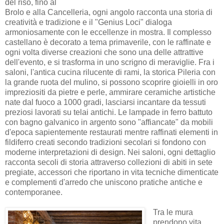
del riso, fino al
Brolo e alla Cancelleria, ogni angolo racconta una storia di
creatività e tradizione e il "Genius Loci" dialoga
armoniosamente con le eccellenze in mostra. Il complesso
castellano è decorato a tema primaverile, con le raffinate e
ogni volta diverse creazioni che sono una delle attrattive
dell'evento, e si trasforma in uno scrigno di meraviglie. Fra i
saloni, l'antica cucina rilucente di rami, la storica Pileria con
la grande ruota del mulino, si possono scoprire gioielli in oro
impreziositi da pietre e perle, ammirare ceramiche artistiche
nate dal fuoco a 1000 gradi, lasciarsi incantare da tessuti
preziosi lavorati su telai antichi. Le lampade in ferro battuto
con bagno galvanico in argento sono "affiancate" da mobili
d'epoca sapientemente restaurati mentre raffinati elementi in
fildiferro creati secondo tradizioni secolari si fondono con
moderne interpretazioni di design. Nei saloni, ogni dettaglio
racconta secoli di storia attraverso collezioni di abiti in sete
pregiate, accessori che riportano in vita tecniche dimenticate
e complementi d'arredo che uniscono pratiche antiche e
contemporanee.
Tra le mura
prendono vita