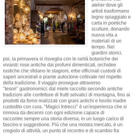
atelier dove gli
artisti trasformano
legno spiaggiato e
carta in poetiche
sculture, donando
nuova vita a
materiali di un
tempo. Nei
giardini storici,
poi, la primavera si risveglia con le rarità botaniche dei
vivaisti: rose antiche dai profumi dimenticati, orchidee
rustiche che sfidano le stagioni, erbe officinali custodi di
saperi ancestrali e piante autoctone coltivate nel rispetto
della tradizione. Il viaggio prosegue attraverso
"tesori" gastronomici: dal miele raccolto secondo antiche
tradizioni alle confetture di frutti selvatici di montagna, fino ai
prodotti da forno realizzati con grani antichi e lievito madre
custodito con cura. "Magici Intrecci" è un'esperienza che si
rinnova da decenni con ogni edizione capace di
raccontre sempre una storia diversa, in un luogo carico di
fascino e suggestione. Più che una mostra mercato, è un
crogiolo di attività, un punto di incontro e di scambio fra