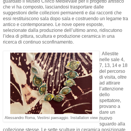
guardato il Museo Civico Medievale per il progetto artistico
che vi ha composto, lasciandosi trasportare dalle
suggestioni delle collezioni permanenti e dai racconti che
essi restituiscono sala dopo sala e costruendo un legame tra
antico e contemporaneo. Le nove opere esposte,
selezionate dalla produzione dell’ultimo anno, ridiscutono
l’idea di pittura, scultura e produzione ceramica in una
ricerca di continuo sconfinamento.
Allestite
nelle sale 4,
7, 13, 14 e 18
del percorso
di visita, oltre
ad attirare
l’attenzione
dello
spettatore,
provano a
dare un
nuovo
Alessandro Roma, Vestirsi paesaggio. Installation view
sguardo alla
collezione stesse. Le sette sculture in ceramica posizionate