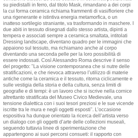
su piedistalli in ferro, dal titolo Mask, rimandano a dei corpi
la cui forma ceramica richiama frammenti di vasi/fioriere che
una rigenerante e istintiva energia metamorfica, o un
inatteso sortilegio straniante, va trasformando in maschere. I
due abiti in tessuto disegnati dallo stesso artista, dipinti a
tempera e associati sempre a ceramica smaltata, intitolati
Dressing landscape, diventano quadro per le immagini che
appaiono sul tessuto, ma richiamano anche al corpo
diventando una seconda pelle per la loro possibilità di
essere indossati. Così Alessandro Roma descrive il senso
del progetto: "La visione contemporanea che si nutre delle
stratificazioni, e che rievoca attraverso l’utilizzo di materie
antiche come la ceramica e il tessuto, ritorna ciclicamente e
sulle vestigia della storia e della cultura, senza limiti di
geografie e di tempi: è un lavoro che si iscrive nella cornice
altrettanto stratificata del Museo Civico Medievale, una
tensione dialettica con i suoi tesori preziosi e le sue vicende
iscritte tra le mura e negli oggetti esposti". L’occasione
espositiva ha dunque orientato la ricerca dell’artista verso
un dialogo con gli oggetti d’arte delle collezioni museali,
seguendo tuttavia linee di sperimentazione che
appartengono ai suoi percorsi consueti: il rapporto con