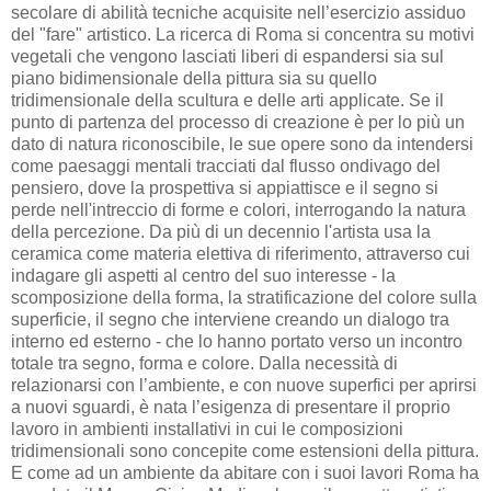
secolare di abilità tecniche acquisite nell’esercizio assiduo
del "fare" artistico. La ricerca di Roma si concentra su motivi
vegetali che vengono lasciati liberi di espandersi sia sul
piano bidimensionale della pittura sia su quello
tridimensionale della scultura e delle arti applicate. Se il
punto di partenza del processo di creazione è per lo più un
dato di natura riconoscibile, le sue opere sono da intendersi
come paesaggi mentali tracciati dal flusso ondivago del
pensiero, dove la prospettiva si appiattisce e il segno si
perde nell'intreccio di forme e colori, interrogando la natura
della percezione. Da più di un decennio l'artista usa la
ceramica come materia elettiva di riferimento, attraverso cui
indagare gli aspetti al centro del suo interesse - la
scomposizione della forma, la stratificazione del colore sulla
superficie, il segno che interviene creando un dialogo tra
interno ed esterno - che lo hanno portato verso un incontro
totale tra segno, forma e colore. Dalla necessità di
relazionarsi con l’ambiente, e con nuove superfici per aprirsi
a nuovi sguardi, è nata l’esigenza di presentare il proprio
lavoro in ambienti installativi in cui le composizioni
tridimensionali sono concepite come estensioni della pittura.
E come ad un ambiente da abitare con i suoi lavori Roma ha