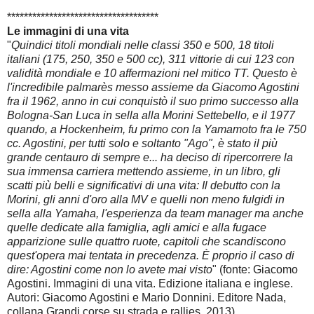
************************************
Le immagini di una vita
"
Quindici titoli mondiali nelle classi 350 e 500, 18 titoli
italiani (175, 250, 350 e 500 cc), 311 vittorie di cui 123 con
validità mondiale e 10 affermazioni nel mitico TT. Questo è
l'incredibile palmarès messo assieme da Giacomo Agostini
fra il 1962, anno in cui conquistò il suo primo successo alla
Bologna-San Luca in sella alla Morini Settebello, e il 1977
quando, a Hockenheim, fu primo con la Yamamoto fra le 750
cc. Agostini, per tutti solo e soltanto "Ago", è stato il più
grande centauro di sempre e... ha deciso di ripercorrere la
sua immensa carriera mettendo assieme, in un libro, gli
scatti più belli e significativi di una vita: Il debutto con la
Morini, gli anni d'oro alla MV e quelli non meno fulgidi in
sella alla Yamaha, l'esperienza da team manager ma anche
quelle dedicate alla famiglia, agli amici e alla fugace
apparizione sulle quattro ruote, capitoli che scandiscono
quest'opera mai tentata in precedenza. È proprio il caso di
dire: Agostini come non lo avete mai visto
" (fonte: Giacomo
Agostini. Immagini di una vita. Edizione italiana e inglese.
Autori: Giacomo Agostini e Mario Donnini. Editore Nada,
collana Grandi corse su strada e rallies. 2013)