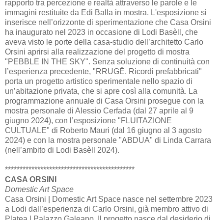
rapporto tra percezione e realtà attraverso le parole e le
immagini restituite da Edi Balla in mostra. L'esposizione si
inserisce nell’orizzonte di sperimentazione che Casa Orsini
ha inaugurato nel 2023 in occasione di Lodi Basèll, che
aveva visto le porte della casa-studio dell’architetto Carlo
Orsini aprirsi alla realizzazione del progetto di mostra
"PEBBLE IN THE SKY". Senza soluzione di continuità con
l’esperienza precedente, "RRUGË. Ricordi prefabbricati"
porta un progetto artistico sperimentale nello spazio di
un’abitazione privata, che si apre così alla comunità. La
programmazione annuale di Casa Orsini prosegue con la
mostra personale di Alessio Cerfada (dal 27 aprile al 9
giugno 2024), con l’esposizione "FLUITAZIONE
CULTUALE" di Roberto Mauri (dal 16 giugno al 3 agosto
2024) e con la mostra personale "ABDUA" di Linda Carrara
(nell’ambito di Lodi Basèll 2024).
********************************************
CASA ORSINI
Domestic Art Space
Casa Orsini | Domestic Art Space nasce nel settembre 2023
a Lodi dall’esperienza di Carlo Orsini, già membro attivo di
Platea | Palazzo Galeano. Il progetto nasce dal desiderio di