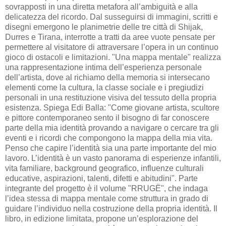
sovrapposti in una diretta metafora all’ambiguità e alla
delicatezza del ricordo. Dal susseguirsi di immagini, scritti e
disegni emergono le planimetrie delle tre città di Shijak,
Durres e Tirana, interrotte a tratti da aree vuote pensate per
permettere al visitatore di attraversare l’opera in un continuo
gioco di ostacoli e limitazioni. "Una mappa mentale" realizza
una rappresentazione intima dell’esperienza personale
dell’artista, dove al richiamo della memoria si intersecano
elementi come la cultura, la classe sociale e i pregiudizi
personali in una restituzione visiva del tessuto della propria
esistenza. Spiega Edi Balla: "Come giovane artista, scultore
e pittore contemporaneo sento il bisogno di far conoscere
parte della mia identità provando a navigare o cercare tra gli
eventi e i ricordi che compongono la mappa della mia vita.
Penso che capire l’identità sia una parte importante del mio
lavoro. L’identità è un vasto panorama di esperienze infantili,
vita familiare, background geografico, influenze culturali
educative, aspirazioni, talenti, difetti e abitudini". Parte
integrante del progetto è il volume "RRUGË", che indaga
l’idea stessa di mappa mentale come struttura in grado di
guidare l’individuo nella costruzione della propria identità. Il
libro, in edizione limitata, propone un’esplorazione del