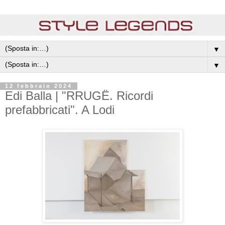
▼
▼
12 febbraio 2024
Edi Balla | "RRUGË. Ricordi
prefabbricati". A Lodi