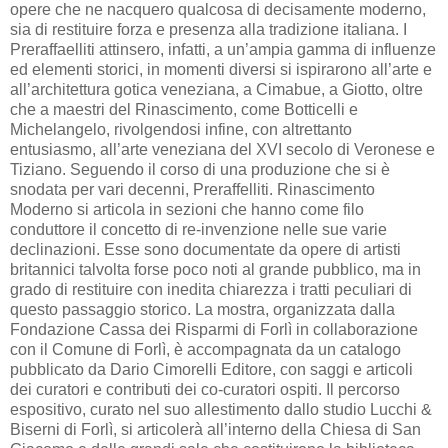
opere che ne nacquero qualcosa di decisamente moderno,
sia di restituire forza e presenza alla tradizione italiana. I
Preraffaelliti attinsero, infatti, a un’ampia gamma di influenze
ed elementi storici, in momenti diversi si ispirarono all’arte e
all’architettura gotica veneziana, a Cimabue, a Giotto, oltre
che a maestri del Rinascimento, come Botticelli e
Michelangelo, rivolgendosi infine, con altrettanto
entusiasmo, all’arte veneziana del XVI secolo di Veronese e
Tiziano. Seguendo il corso di una produzione che si è
snodata per vari decenni, Preraffelliti. Rinascimento
Moderno si articola in sezioni che hanno come filo
conduttore il concetto di re-invenzione nelle sue varie
declinazioni. Esse sono documentate da opere di artisti
britannici talvolta forse poco noti al grande pubblico, ma in
grado di restituire con inedita chiarezza i tratti peculiari di
questo passaggio storico. La mostra, organizzata dalla
Fondazione Cassa dei Risparmi di Forlì in collaborazione
con il Comune di Forlì, è accompagnata da un catalogo
pubblicato da Dario Cimorelli Editore, con saggi e articoli
dei curatori e contributi dei co-curatori ospiti. Il percorso
espositivo, curato nel suo allestimento dallo studio Lucchi &
Biserni di Forlì, si articolerà all’interno della Chiesa di San