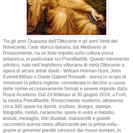
Tra gli anni Quaranta dell’Ottocento e gli anni Venti del
Novecento, l’arte storica italiana, dal Medioevo al
Rinascimento, ha un forte impatto sulla cultura visiva
britannica, in particolare sui Preraffaelliti. Questo movimento
artistico, nato nell’Inghilterra vittoriana di metà Ottocento a
opera di alcuni artisti ribelli - William Holman Hunt, John
Everett Millais e Dante Gabriel Rossetti - aveva lo scopo di
rinnovare la pittura inglese, considerata in declino a causa
delle norme eccessivamente formali e severe imposte dalla
Royal Academy. Dal 24 febbraio al 30 giugno 2024, a Forlì,
la mostra Preraffaelliti. Rinascimento moderno, attraverso
circa 300 opere tra dipinti, sculture, disegni, stampe,
fotografie, mobili, ceramiche, opere in vetro e metallo,
tessuti, medaglie, libri illustrati, manoscritti e gioielli
racconterà questa storia affiancando per la prima volta -
grazie ai generosi prestiti concessi dai musei europei, in