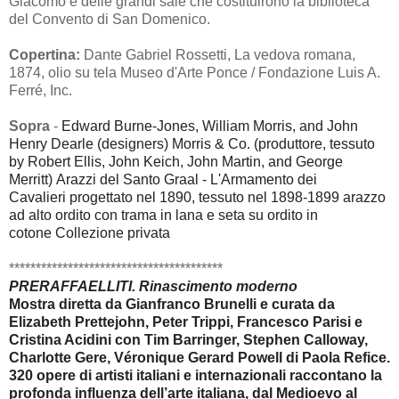
Giacomo e delle grandi sale che costituirono la biblioteca
del Convento di San Domenico.
Copertina:
Dante Gabriel Rossetti, La vedova romana,
1874, olio su tela Museo d'Arte Ponce / Fondazione Luis A.
Ferré, Inc.
Sopra
-
Edward Burne-Jones, William Morris, and John
Henry Dearle (designers)
Morris & Co. (produttore, tessuto
by Robert Ellis, John Keich, John Martin, and George
Merritt)
Arazzi del Santo Graal - L'Armamento dei
Cavalieri
progettato nel 1890, tessuto nel 1898-1899
arazzo
ad alto ordito con trama in lana e seta su ordito in
cotone
Collezione privata
****************************************
P
RERAFFAELLITI.
Rinascimento moderno
Mostra diretta da Gianfranco Brunelli e curata da
Elizabeth Prettejohn, Peter Trippi, Francesco Parisi e
Cristina Acidini con Tim Barringer, Stephen Calloway,
Charlotte Gere, Véronique Gerard Powell di Paola Refice.
320 opere di artisti italiani e internazionali raccontano la
profonda influenza dell’arte italiana, dal Medioevo al