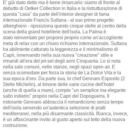
E' già stato detto ma è bene rimarcarlo: siamo di fronte al
debutto di Oetker Collection in Italia e la ristrutturazione di
questa "casa" da parte dell'interior designer di fama
internazionale Francis Sultana - al suo primo progetto
alberghiero - riposiziona questo cinque stelle al centro della
scena della grand hotellerie dell'isola. La Palma è
stato reinventato per proporsi proprio come un'accogliente
meta di relax con un chiaro richiamo internazionale. Sultana
ha abilmente catturato la leggerezza e il minimalismo di
Capri, innervando nella sua nuova "creazione" stile e
rimandi all'era del jet-set degli anni Cinquanta. Lo si nota
nella sale comuni, nelle stanze, negli spazi open air. E
senza scomodare per forza la storia de La Dolce Vita e la
sua epoca d'oro. Da parte sua, lo chef Gennaro Esposito (2
Stelle Michelin), al timone delle varie cucine dell'hotel
(anche di quella a mare), compie "un semplice ma elegante
salto indietro" proprio nella Capri del Dopoguerra. Il
ristorante Gennaro abbraccia il romanticismo senza tempo
dell'isola servendo un'autentica selezione di piatti
mediterranei, nella più disarmante classicità. Bianca, invece,
è un affascinante invito al gusto aperto sul tetto della nuova
costruzione.